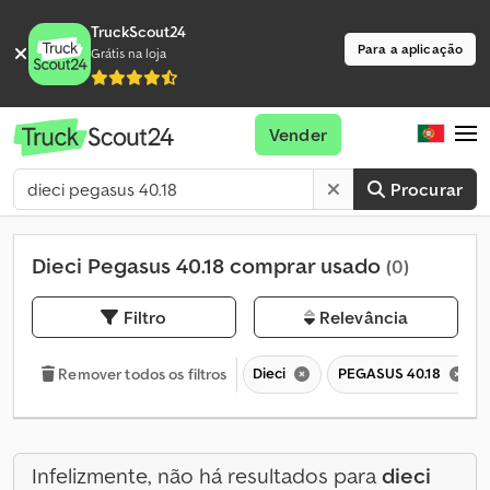
TruckScout24
Para a aplicação
Grátis na loja
Vender
Procurar
Dieci Pegasus 40.18 comprar usado
(0)
Filtro
Relevância
Dieci
PEGASUS 40.18
Remover todos os filtros
Infelizmente, não há resultados para
dieci