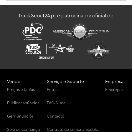
Dieci Zeus Maquinário De Construção
TruckScout24.pt é patrocinador oficial de:
Haulotte Optimum 8
Pöttinger Outro Equipamento
Vender
Serviço e Suporte
Empresa
Preços e tarifas
Entrar
Empregos
Publicar anúncios
FAQ/Ajuda
Gerir anúncios
Contacto
Selo de confiança
Contrato de compra modelo