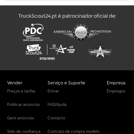
Tractores
TruckScout24.pt é patrocinador oficial de:
Tuchel Tractores
Volume Unidade Tractora
Vender
Serviço e Suporte
Empresa
Preços e tarifas
Entrar
Empregos
Publicar anúncios
FAQ/Ajuda
Gerir anúncios
Contacto
Selo de confiança
Contrato de compra modelo