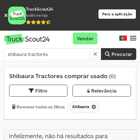
TruckScout24
Para a aplicação
Grátis na loja
Vender
Procurar
Shibaura Tractores comprar usado
(0)
Filtro
Relevância
Shibaura
Remover todos os filtros
Infelizmente, não há resultados para