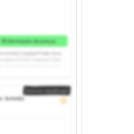
Informação de preços
lo Schmitz Cargobull Trailer Store
re Venlo Schmitz Cargobull Trailer
ler Store Venlo Schmitz Cargobull
ll Trailer Store Venlo Schmitz
tz Cargobull Trailer Store Venlo
Anúncio classificado
lo
Schmitz