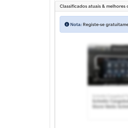
Classificados atuais & melhores 
Nota:
Registe-se gratuitame
Anúncio 
Schmitz Cargobul
Store Venlo Schmitz
Cargobull Trailer
Venlo