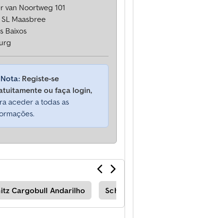
er van Noortweg 101
 SL Maasbree
s Baixos
urg
Nota:
Registe-se
atuitamente ou faça login,
ra aceder a todas as
formações.
itz Cargobull Andarilho
Schmitz Cargobull Carregador