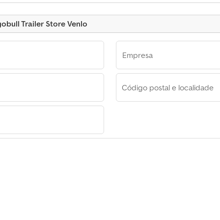
classificado
bull Trailer Store Venlo
Empresa
Código postal e localidade
Schmitz Cargobull Trailer Store Venlo
l Trailer
 Store