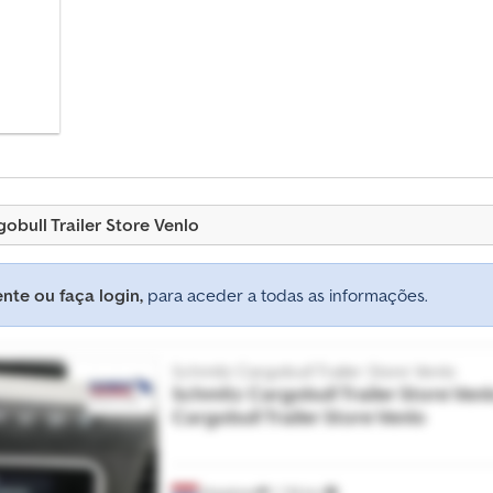
obull Trailer Store Venlo
nte ou faça login,
para aceder a todas as informações.
Schmitz Cargobull Trailer Store Venlo
Schmitz Cargobull Trailer Store Ven
Cargobull Trailer Store Venlo
Maasbree
1 735 km