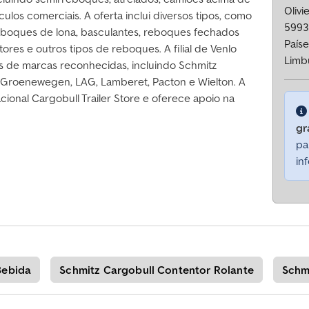
Olivi
ículos comerciais. A oferta inclui diversos tipos, como
5993
, reboques de lona, basculantes, reboques fechados
Paíse
ntores e outros tipos de reboques. A filial de Venlo
Limb
s de marcas reconhecidas, incluindo Schmitz
, Groenewegen, LAG, Lamberet, Pacton e Wielton. A
cional Cargobull Trailer Store e oferece apoio na
gr
pa
in
Bebida
Schmitz Cargobull Contentor Rolante
Schm