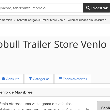
Procurar
comerciais
Schmitz Cargobull Trailer Store Venlo - veículos usados em Maasbree
bull Trailer Store Venlo
Consulta
Categorias
Todas as ofertas
 Venlo de Maasbree
 Venlo oferece uma vasta gama de veículos
Senh
cluindo semirreboques, atrelados, camiões acima de