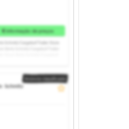
Informação de preços
lo Schmitz Cargobull Trailer Store
re Venlo Schmitz Cargobull Trailer
ler Store Venlo Schmitz Cargobull
ll Trailer Store Venlo Schmitz
tz Cargobull Trailer Store Venlo
Anúncio classificado
lo
Schmitz