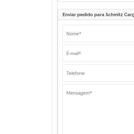
Anúncio 
Enviar pedido para Schmitz Cargo
Nome*
E-mail*
Schmitz Cargobul
Store Venlo Schmitz
Cargobull Trailer
Telefone
Venlo
Mensagem*