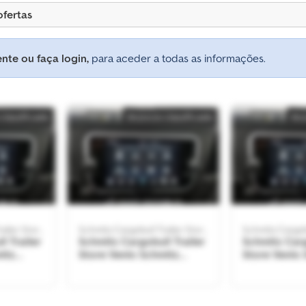
ofertas
nte ou faça login,
para aceder a todas as informações.
classificado
Anúncio classificado
Anú
Schmitz Cargobull Trailer Store Venlo
Schmitz Cargobull Trailer Store Venlo
l Trailer
Schmitz Cargobull Trailer
Schmitz Carg
Store Venlo Schmitz
Store Venlo Schmitz
 Store
Cargobull Trailer Store
Cargobull Tr
Venlo
Venlo