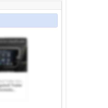
ncio classificado
Schmitz Cargobull Trailer Store Venlo
obull Trailer
ailer Store