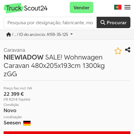
Vender
Procurar
/ ... / ID do anúncio: A159-35-125
Caravana
NIEWIADOW
SALE! Wohnwagen
Caravan 480x205x193cm 1300kg
zGG
Preço fixo incl. IVA
22 399 €
(18 823 € líquido)
Condição
Novo
Localização
Seesen