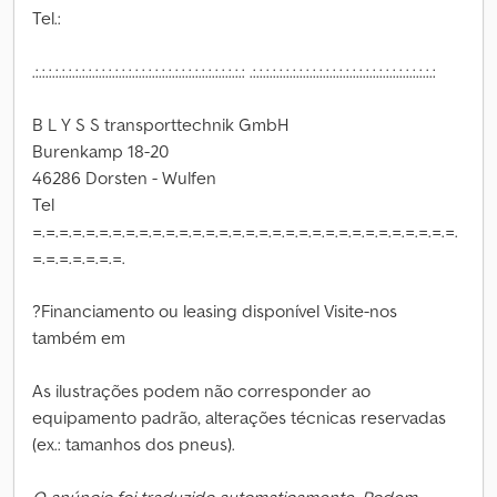
Tel.:
.:.:.:.:.:.:.:.:.:.:.:.:.:.:.:.:.:.:.:.:.:.:.:.:.:.:.:.:.:.:.:.: .:.:.:.:.:.:.:.:.:.:.:.:.:.:.:.:.:.:.:.:.:.:.:.:.:.:.:.:
B L Y S S transporttechnik GmbH
Burenkamp 18-20
46286 Dorsten - Wulfen
Tel
=.=.=.=.=.=.=.=.=.=.=.=.=.=.=.=.=.=.=.=.=.=.=.=.=.=.=.=.=.=.=.=.
=.=.=.=.=.=.=.
?Financiamento ou leasing disponível Visite-nos
também em
As ilustrações podem não corresponder ao
equipamento padrão, alterações técnicas reservadas
(ex.: tamanhos dos pneus).