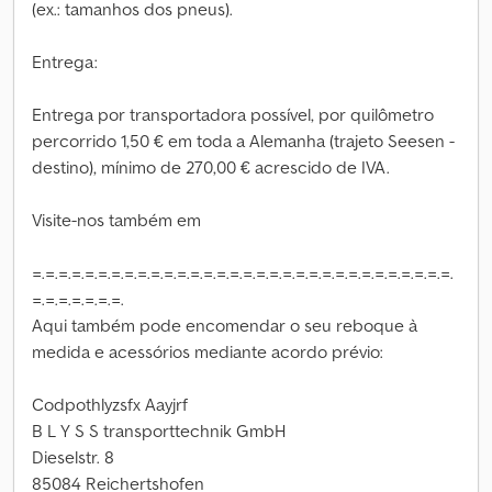
(ex.: tamanhos dos pneus).
Entrega:
Entrega por transportadora possível, por quilômetro
percorrido 1,50 € em toda a Alemanha (trajeto Seesen -
destino), mínimo de 270,00 € acrescido de IVA.
Visite-nos também em
=.=.=.=.=.=.=.=.=.=.=.=.=.=.=.=.=.=.=.=.=.=.=.=.=.=.=.=.=.=.=.=.
=.=.=.=.=.=.=.
Aqui também pode encomendar o seu reboque à
medida e acessórios mediante acordo prévio:
Codpothlyzsfx Aayjrf
B L Y S S transporttechnik GmbH
Dieselstr. 8
85084 Reichertshofen