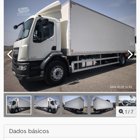
1
/
7
Dados básicos