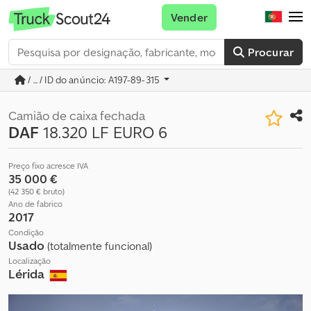
Vender
Procurar
/ ... / ID do anúncio: A197-89-315
Camião de caixa fechada
DAF
18.320 LF EURO 6
Preço fixo acresce IVA
35 000 €
(42 350 € bruto)
Ano de fabrico
2017
Condição
Usado
(totalmente funcional)
Localização
Lérida