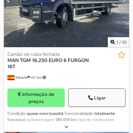
1
/
10
Camião de caixa fechada
MAN
TGM 16.250 EURO 6 FURGON
16T
Rábade
417 km
Informação de
Ligar
preços
Condição:
quase novo (usado)
, Funcionalidade:
totalmente
funcional
, quilometragem:
180 000 km
, tipo de combustível:
diesel
, peso em vazio:
8 240 kg
, peso total:
16 000 kg
,
configuração de eixo:
2 eixos
, combustível:
diesel
, cabina do