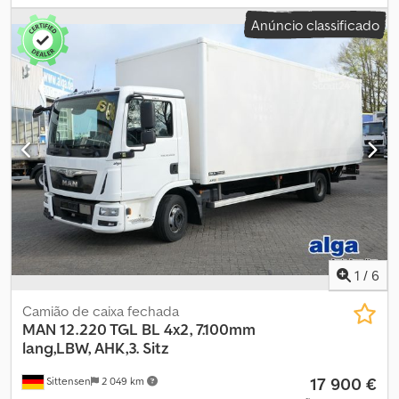
combustível:
diesel
, tipo de engrenagem:
automático
, classe de
Anúncio classificado
emissão:
Euro 6
, número de lugares:
2
, comprimento total:
9 570
mm
, largura total:
2 550 mm
, carga admissível no eixo (eixo 1):
5 000 kg
, carga máxima permitida por eixo (eixo 2):
9 440 kg
, Ano
de fabrico:
2022
, Número de portas: 2 Carga máxima no eixo
dianteiro: 5000 kg Carga máxima no eixo traseiro: 9440 kg
Número de cilindros: 6 Cilindrada do motor: 6.700 cc Dcjdpey Tpc
Ujfx Ap Iek Peso vazio: 6.871 kg Capacidade de carga: 7.129 kg Peso
bruto total: 14.000 kg IVA/imposto diferenciado: IVA dedutível =
Informações da empresa = olá
1
/
6
Camião de caixa fechada
MAN
12.220 TGL BL 4x2, 7.100mm
lang,LBW, AHK,3. Sitz
17 900 €
Sittensen
2 049 km