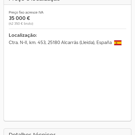
Preço fixo acresce IVA
35 000 €
(42 350 € bruto)
Localização:
Ctra. N-II, km. 453, 25180 Alcarràs (Lleida), España
Detalhes técnicos