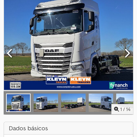
1
/
14
Dados básicos