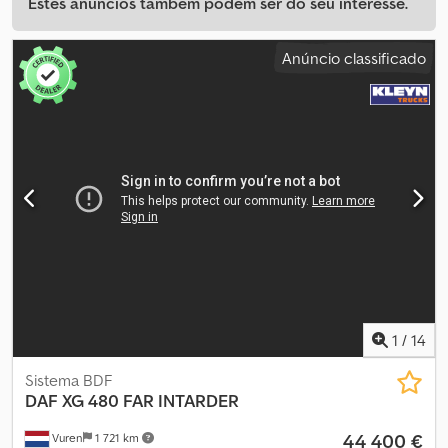
Estes anúncios também podem ser do seu interesse.
Anúncio classificado
1
/
14
Sistema BDF
DAF
XG 480 FAR INTARDER
44 400 €
Vuren
1 721 km