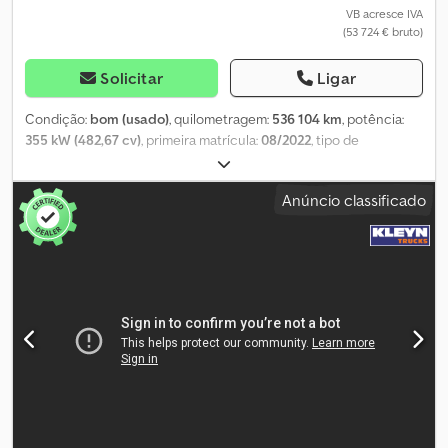
VB acresce IVA
(53 724 € bruto)
Solicitar
Ligar
Condição:
bom (usado)
, quilometragem:
536 104 km
, potência:
355 kW (482,67 cv)
, primeira matrícula:
08/2022
, tipo de
combustível:
diesel
, tamanho do pneu:
315/70R22,5
, configuração
de eixo:
6x2
, distância entre eixos:
5 050 mm
, combustível:
diesel
,
Anúncio classificado
travões:
retardador
, cor:
branco
, cabina do condutor:
cabina-
cama
, tipo de engrenagem:
automático
, número de velocidades:
12
, classe de emissão:
Euro 6
, suspensão:
ar
, comprimento total:
10 070 mm
, largura total:
2 550 mm
, altura total:
3 840 mm
, Ano de
fabrico:
2022
, Equipamento:
ABS, Bluetooth, acoplamento de
reboque, aquecedor de assento, aquecedor estacionário, ar
condicionado, controlo de tração, controlo de velocidade de
cruzeiro, espelho retrovisor elétrico, fecho centralizado,
regulação eléctrica dos vidros, retardador
, = Outras opções e
acessórios = - 2.º depósito de combustível diesel - Espelhos
aquecidos - Tacógrafo digital - Tacógrafo (dispositivo de
controlo) - Fixo - Lâmpada LED - Manual - Rádio/cassete - Cabine