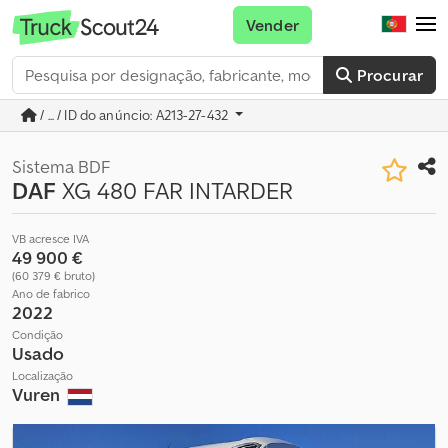
Vender
Procurar
/ ... / ID do anúncio: A213-27-432
Sistema BDF
DAF
XG 480 FAR INTARDER
VB acresce IVA
49 900 €
(60 379 € bruto)
Ano de fabrico
2022
Condição
Usado
Localização
Vuren