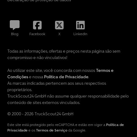
constantemente renovado de 1.200 camiões usados, tratores e
reboques. A nossa oferta abrange todas as marcas europeias,
anos de fabrico e gamas de preço. Porquê comprar na Kleyn
Trucks? Simples! • Estoque grande e rotativo • Qualidade visível •
Preço competitivo • Comércio justo • Equipe multilíngue •
Blog
Facebook
X
LinkedIn
Compreensão das necessidades do cliente • Assistência na
importação e transporte • Matrícula (de exportação) rápida •
Serviços técnicos especializados Chjdpfxoy Dphfo Aqtea •
Todas as informações, ofertas e preços nesta página são sem
Segurança de "qualidade reconhecida" • E muito mais... Visite o
compromisso e não vinculativos!
nosso site para ofertas especiais e estoque completo: O leasing
pela Kleyn Trucks está disponível na maior parte dos países
Ao utilizar este site, você concorda com nossos
Termos e
europeus! Calcule rapidamente a sua prestação de leasing e
Condições
e nossa
Política de Privacidade
.
envie um pedido através do nosso site. Peça diretamente o nosso
As marcas indicadas pertencem aos seus respectivos
pacote de garantia europeia.
proprietários.
TruckScout24 GmbH não assume qualquer responsabilidade pelo
conteúdo de sites externos vinculados.
© 2000 - 2026 TruckScout24 GmbH
Este site está protegido pelo reCAPTCHA e estão em vigor a
Política de
Privacidade
e os
Termos de Serviço
da Google.