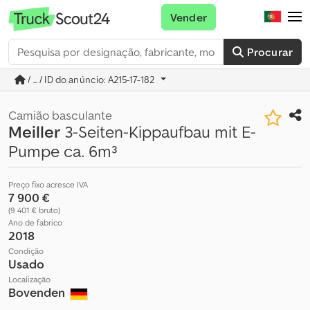
Vender
Procurar
/ ... / ID do anúncio: A215-17-182
Camião basculante
Meiller
3-Seiten-Kippaufbau mit E-
Pumpe ca. 6m³
Preço fixo acresce IVA
7 900 €
(9 401 € bruto)
Ano de fabrico
2018
Condição
Usado
Localização
Bovenden