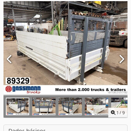
1
/
9
Dados básicos