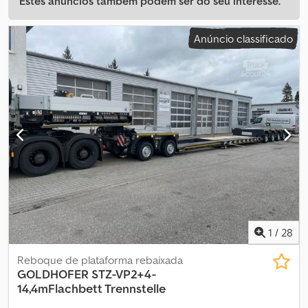
Estes anúncios também podem ser do seu interesse.
Anúncio classificado
1
/
28
Reboque de plataforma rebaixada
GOLDHOFER
STZ-VP2+4-
14,4mFlachbett Trennstelle