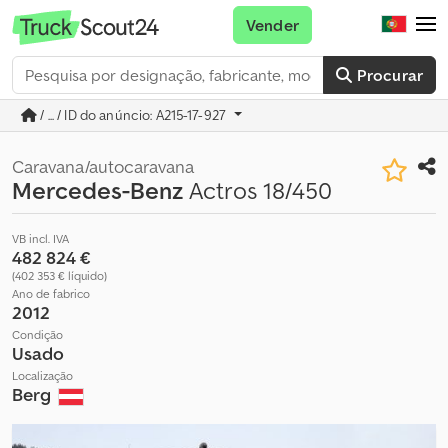
Vender
Procurar
/ ... / ID do anúncio: A215-17-927
Caravana/autocaravana
Mercedes-Benz
Actros 18/450
VB incl. IVA
482 824 €
(402 353 € líquido)
Ano de fabrico
2012
Condição
Usado
Localização
Berg