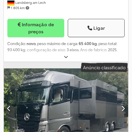
Landsberg am Lech
1 805 km
Informação de
Ligar
preços
Condição:
novo
, peso máximo de carga:
65 400 kg
, peso total:
93 400 kg
, configuração de eixo:
3 eixos
, Ano de fabrico:
2025
,
Posição 1. Tipo STZ-VP 6 (245) (2+4) com eixos pendulares Os
dados técnicos indicados são válidos apenas quando utilizado um
Anúncio classificado
trator 4 eixos com as seguintes especificações: Dimensão a: 5.400
mm Altura de acoplamento (carregado): 1.300 mm Pesos –
Velocidade 80 km/h Carga sobre a quinta roda: 22.000 kg Carga
por eixo: 6 x 12.000 kg Peso bruto admissível: 94.000 kg Peso
próprio aprox.: 29.600 kg Capacidade de carga aprox.: 64.400 kg
(dependendo do diagrama de carga/cálculo easyLOAD)
Dimensões Dimensão b: 18.765 mm Comprimento total do
conjunto: 24.165 mm Largura do veículo: – Pescoço de ganso
(compr. x larg.): 3.700 mm x 2.480 mm Altura da quinta roda
(carregado): 1.300 mm Raio de viragem dianteiro/traseiro: 1.370 mm
/ 2.735 mm Pino-rei: 3,5'' Trem dianteiro de 2 eixos Distância entre