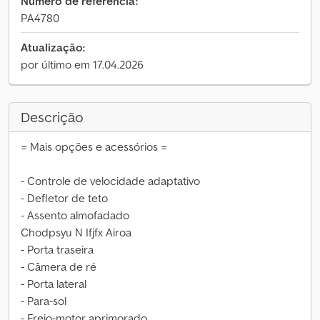
Número de referência:
PA4780
Atualização:
por último em 17.04.2026
Descrição
= Mais opções e acessórios =
- Controle de velocidade adaptativo
- Defletor de teto
- Assento almofadado
Chodpsyu N Ifjfx Airoa
- Porta traseira
- Câmera de ré
- Porta lateral
- Para-sol
- Freio-motor aprimorado