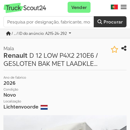
Vender
Procurar
/ ... / ID do anúncio: A215-24-292
Mala
Renault
D 12 LOW P4X2 210E6 /
GESLOTEN BAK MET LAADKLE...
Ano de fabrico
2026
Condição
Novo
Localização
Lichtenvoorde