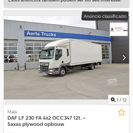
Anúncio classificado
1
/
12
Mala
DAF
LF 230 FA 4x2 OCC347 12t. –
Saxas plywood opbouw