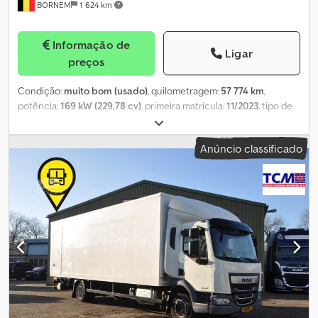
BORNEM
1 624 km
Informação de
Ligar
preços
Condição:
muito bom (usado)
, quilometragem:
57 774 km
,
potência:
169 kW (229,78 cv)
, primeira matrícula:
11/2023
, tipo de
combustível:
diesel
, tamanho do pneu:
245/70/R 17.5
,
configuração de eixo:
4x2
, distância entre eixos:
5 400 mm
,
Anúncio classificado
combustível:
diesel
, cor:
branco
, cabina do condutor:
cabina
diurna
, tipo de engrenagem:
automático
, número de
velocidades:
8
, classe de emissão:
Euro 6
, suspensão:
outro
, carga
admissível no eixo (eixo 1):
4 500 kg
, carga máxima permitida por
eixo (eixo 2):
8 500 kg
, comprimento do espaço de carga:
7 250
mm
, largura do espaço de carga:
2 480 mm
, altura do espaço de
carga:
2 320 mm
, Ano de fabrico:
2023
, Equipamento:
plataforma
elevatória traseira
, Informações técnicas Número de cilindros: 6
Cilindrada do motor: 6.700 cc Transmissão Transmissão: ZF
Powerline, 8 velocidades, automática Configuração dos eixos
Chodpsypm Rajfx Airea Dimensão dos pneus: 245/70/R 17.5
Travões: travões de disco Eixo dianteiro: carga máxima do eixo