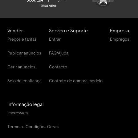
informações, entre em contato pelos seguintes números: * *
Falamos: Alemão, Inglês, Francês, Polonês e ????? Erros de
digitação, omissões e venda prévia reservados.
Vender
Serviço e Suporte
Empresa
Preços e tarifas
Entrar
Empregos
Publicar anúncios
FAQ/Ajuda
Gerir anúncios
Contacto
Selo de confiança
Contrato de compra modelo
Informação legal
Impressum
Termos e Condições Gerais