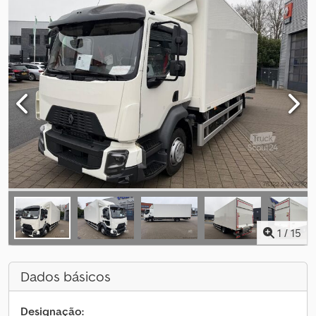
1
/
15
Dados básicos
Designação: