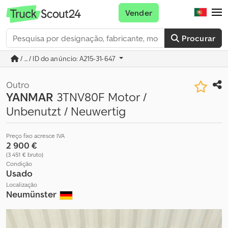
Vender
Procurar
/ ... / ID do anúncio: A215-31-647
Outro
YANMAR
3TNV80F Motor /
Unbenutzt / Neuwertig
Preço fixo acresce IVA
2 900 €
(3 451 € bruto)
Condição
Usado
Localização
Neumünster