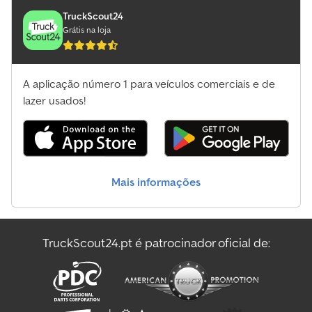
TruckScout24
Grátis na loja
A aplicação número 1 para veículos comerciais e de
lazer usados!
Mais informações
TruckScout24.pt é patrocinador oficial de: