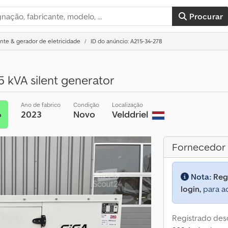
Procurar
nte & gerador de eletricidade
ID do anúncio: A215-34-278
 kVA silent generator
Ano de fabrico
Condição
Localização
2023
Novo
Velddriel
o
Fornecedor
Nota:
Reg
login,
para ac
Registrado des