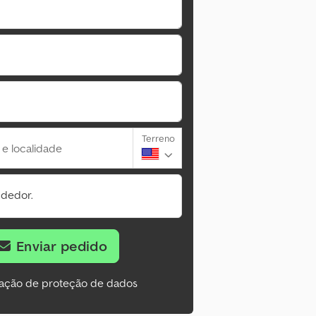
Terreno
 e localidade
ndedor.
Enviar pedido
ação de proteção de dados