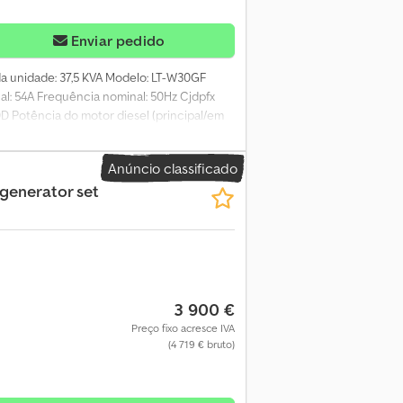
Enviar pedido
da unidade: 37,5 KVA Modelo: LT-W30GF
al: 54A Frequência nominal: 50Hz Cjdpfx
D Potência do motor diesel (principal/em
 de controle automático Configuração
a = Mais informações = Peso vazio: 800 kg
Anúncio classificado
 generator set
3 900 €
Preço fixo acresce IVA
(4 719 € bruto)