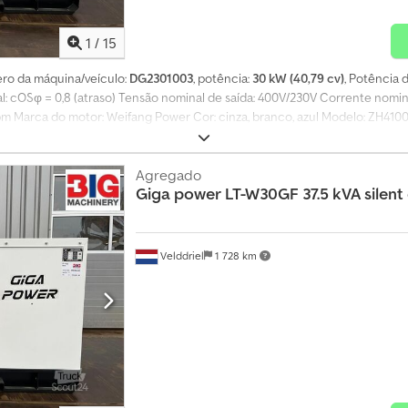
1
/
15
ero da máquina/veículo:
DG2301003
, potência:
30 kW (40,79 cv)
, Potência 
l: cOSφ = 0,8 (atraso) Tensão nominal de saída: 400V/230V Corrente nomin
pm Marca do motor: Weifang Power Cor: cinza, branco, azul Modelo: ZH4100
rca do gerador: Shanghai Duning Bateria de chumbo-ácido: 60A/2 Sistema
e água (brinde) Consumo de combustível 30 x 0,08（0,1）=2,5~3 2,5-3L/hor
Agregado
Giga power
LT-W30GF 37.5 kVA silent
Velddriel
1 728 km