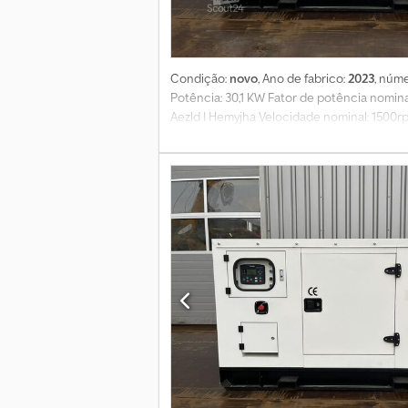
Condição:
novo
, Ano de fabrico:
2023
, núm
Potência: 30,1 KW Fator de potência nomina
Aezld I Hemyjha Velocidade nominal: 1500r
espera): 30,1kW Número de cilindros: 4 Ma
padrão Caixa silenciosa ATS Aquecimento d
Marcação CE: sim