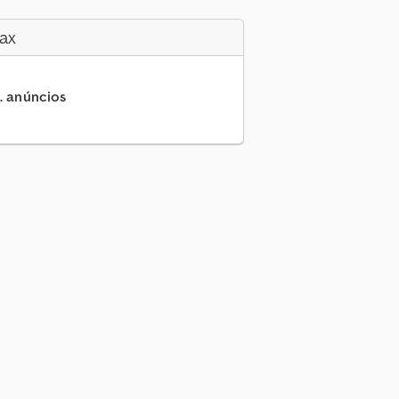
ax
.. anúncios