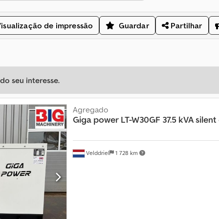
isualização de impressão
Guardar
Partilhar
o seu interesse.
Agregado
Giga power
LT-W30GF 37.5 kVA silent
Velddriel
1 728 km