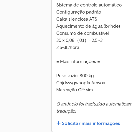
Sistema de controle automático
Configuração padrão
Caixa silenciosa ATS
Aquecimento de água (brinde)
Consumo de combustível
30 x 0,08（0,1）=2,5~3
2,5-3L/hora
= Mais informações =
Peso vazio: 800 kg
Chjdsyvgwhopfx Amyoa
Marcação CE: sim
O anúncio foi traduzido automatica
tradução.
Solicitar mais informações