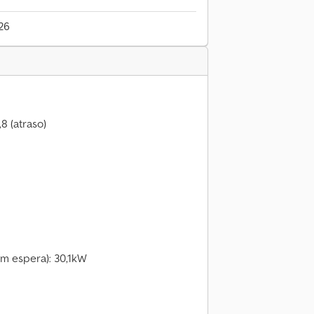
26
8 (atraso)
em espera): 30,1kW