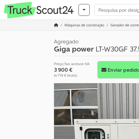
Máquinas de construção
Gerador de corre
Agregado
Giga power
LT-W30GF 37.5
Preço fixo acresce IVA
3 900 €
Enviar pedid
(4 719 € bruto)