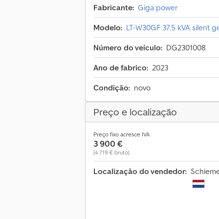
Fabricante:
Giga power
Modelo:
LT-W30GF 37.5 kVA silent g
Número do veículo:
DG2301008
Ano de fabrico:
2023
Condição:
novo
Preço e localização
Preço fixo acresce IVA
3 900 €
(4 719 € bruto)
Localização do vendedor:
Schiemer