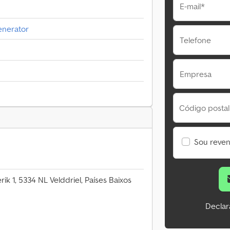
E-mail*
enerator
Telefone
Empresa
Código postal
Sou reve
ik 1, 5334 NL Velddriel, Países Baixos
Declar