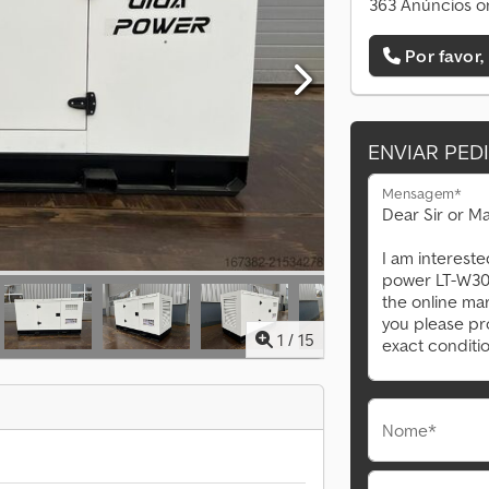
363 Anúncios o
Por favor,
ENVIAR PED
Mensagem*
1
/
15
Nome*