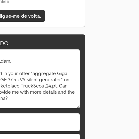
nline
 ligue-me de volta.
IDO