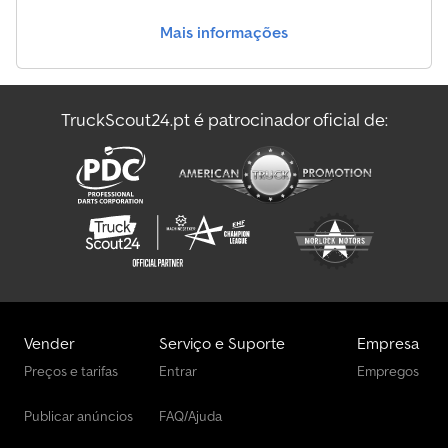
necessidades ou ao seu orçamento. Todas as informações são
Mais informações
fornecidas sem garantia. Salvo erros, vendas prévias e erros de
impressão. Horário de funcionamento para visitar os autocarros
usados: segunda a sexta: 08:30 - 12:00, 12:30 - 17:00. Falamos
polaco (Agata). Falamos a sua língua: neerlandês, francês, inglês,
TruckScout24.pt é patrocinador oficial de:
espanhol, português, italiano, russo, polaco e muito mais.
Vender
Serviço e Suporte
Empresa
Preços e tarifas
Entrar
Empregos
Publicar anúncios
FAQ/Ajuda