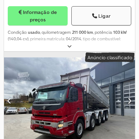
Informação de
Ligar
preços
Condição:
usado
, quilometragem:
211 000 km
, potência:
103 kW
(140,04 cv)
, primeira matrícula:
04/2014
, tipo de combustível:
diesel
, combustível:
diesel
, cor:
branco
, tipo de engrenagem:
mecânico
, classe de emissão:
Euro 5
, número de lugares:
5
, Ano
Anúncio classificado
de fabrico:
2014
, Equipamento:
ABS, EBS (Sistema de Travagem
Electrónico), acoplamento de reboque, aquecedor de assento,
ar condicionado, computador de bordo, controlo de
velocidade de cruzeiro, direção assistida, fecho centralizado,
programa eletrónico de estabilidade (ESP)
, = Opções e
acessórios adicionais = - Visor Dksdpjxt Tfdsfx Ah Asr = Mais
informações = Número de cilindros: 4 GVW: 3.500 kg Preço de
venda: € 9.999, US$ 11.650 IVA/margem: IVA elegível