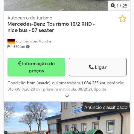
1
/
25
Autocarro de turismo
Mercedes-Benz
Tourismo 16/2 RHD -
nice bus - 57 seater
Kirchheim bei München
1 870 km
Informação de
Ligar
preços
Condição:
bom (usado)
, quilometragem:
1 084 235 km
, potência:
315 kW (428,28 cv)
, primeira matrícula:
08/2021
, tipo de
combustível:
diesel
, número de lugares:
57
, tipo de engrenagem:
automático
, configuração de eixo:
2 eixos
, classe de emissão:
Anúncio classificado
Euro 6
, cor:
branco
, travões:
retardador
, Equipamento:
ABS,
aquecedor estacionário, ar condicionado, casa de banho,
computador de bordo, controlo de velocidade de cruzeiro,
fecho centralizado, sistema de navegação
, Mercedes-Benz
Tourismo 16/2 RHD, 1ª matrícula: 20.08.2021, motor Mercedes 435