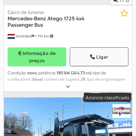
1
/
12
Carro de turismo
Mercedes-Benz
Atego 1725 4x4
Passenger Bus
Schiedam
1 701 km
Informação de
Ligar
preços
Condição:
novo
, potência:
180 kW (244,73 cv)
, tipo de
combustível:
diesel
, número de lugares:
29
, tipo de engrenagem:
mecânico
, configuração de eixo:
4x4
, classe de emissão:
Euro 3
,
cor:
branco
, suspensão:
aço
, tamanho do pneu:
365/80 R 20
,
Anúncio classificado
distância entre eixos:
4 160 mm
, Ano de fabrico:
2025
,
Equipamento:
ar condicionado, controlo de tração, direção
assistida, tração integral
, - Aquecimento - Rádio Dodpfx Ahoy
Rtylo Aekr - Rádio/leitor de CD = Opções e acessórios adicionais
= - Aquecedor - Aquecimento - Buzina de ar comprimido -
Limitador de velocidade - Porta laterais - Suspensão de molas -