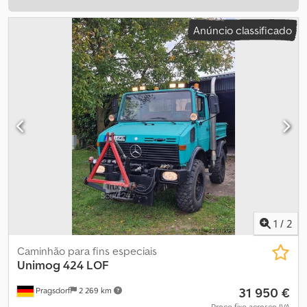
Anúncio classificado
1
/
2
Caminhão para fins especiais
Unimog
424 LOF
31 950 €
Pragsdorf
2 269 km
Preço fixo acresce IVA