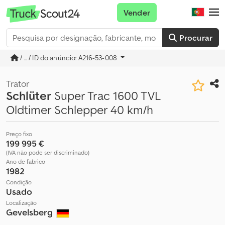
Vender
Procurar
/ ... / ID do anúncio: A216-53-008
Trator
Schlüter
Super Trac 1600 TVL
Oldtimer Schlepper 40 km/h
Preço fixo
199 995 €
(IVA não pode ser discriminado)
Ano de fabrico
1982
Condição
Usado
Localização
Gevelsberg