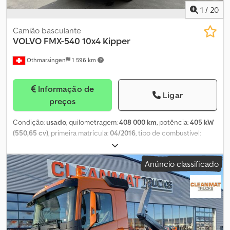
1
/
20
Camião basculante
VOLVO
FMX-540 10x4 Kipper
Othmarsingen
1 596 km
Informação de
Ligar
preços
Condição:
usado
, quilometragem:
408 000 km
, potência:
405 kW
(550,65 cv)
, primeira matrícula:
04/2016
, tipo de combustível:
diesel
, peso total:
40 000 kg
, travões:
retardador
, tipo de
engrenagem:
automático
, classe de emissão:
Euro 6
,
Anúncio classificado
Equipamento:
filtro de partículas
, - Retarder - Ar condicionado -
Eixo levantável e direcional - Basculante trilateral Trösch
Suspensão: feixe de molas Dksdpfeymix Uox Ah Aer