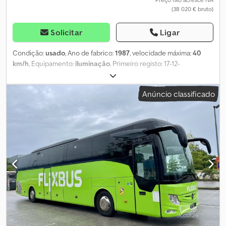
(38 020 € bruto)
Solicitar
Ligar
Condição:
usado
, Ano de fabrico:
1987
, velocidade máxima:
40
km/h
, Equipamento:
iluminação
, Primeiro registo: 17-12-
1987_____Versão LOF, elevador frontal, tomada de força dianteira,
92 kW, basculante, aprox. 170.000 km, localização: cliente Dksdpfx
Anúncio classificado
Aheyxuhgo Aer