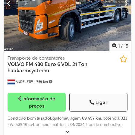
1
/
15
Transporte de contentores
VOLVO
FM 430 Euro 6 VDL 21 Ton
haakarmsysteem
ANDELST
1 759 km
Informação de
Ligar
preços
Condição:
bom (usado)
, quilometragem:
69 457 km
, potência:
323
kW (439,16 cv)
, primeira matrícula:
01/2024
, tipo de combustível:
diesel
, tamanho do pneu:
385/55 22.5
, configuração de eixo:
6x2
,