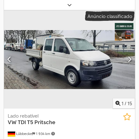
traseiro de elevação, bicicleta de duas rodas_____Funcionando.
Comprovante de propriedade (contrato de compra), Local de
Anúncio classificado
armazenamento: 17094 Pragsdorf Djdpfx Ahev Ddzno Ajkr
1
/
15
Lado rebatível
VW
TDI T5 Pritsche
Lübbecke
1 934 km