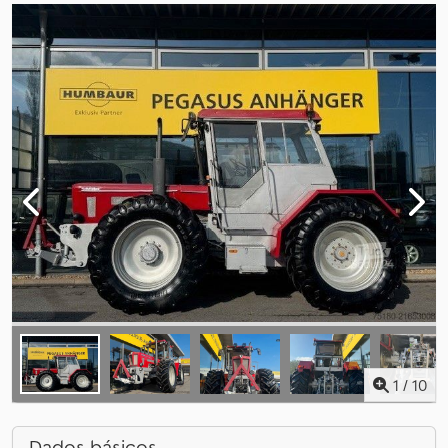
1
/
10
Dados básicos