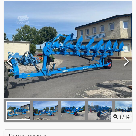
1
/
14
Dados básicos