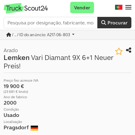
Vender
Procurar
/ ... / ID do anúncio: A217-06-803
Arado
Lemken
Vari Diamant 9X 6+1 Neuer
Preis!
Preço fixo acresce IVA
19 900 €
(23 681 € bruto)
Ano de fabrico
2000
Condição
Usado
Localização
Pragsdorf