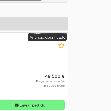
Anúncio classificado
49 500 €
Preço fixo acresce IVA
(58 905 € bruto)
Enviar pedido