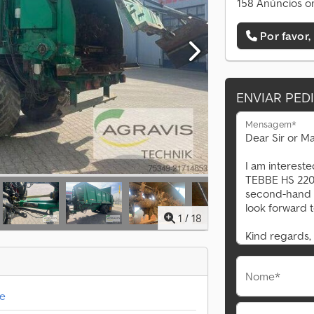
158 Anúncios on
Por favor,
ENVIAR PED
Mensagem*
1
/
18
Nome*
me