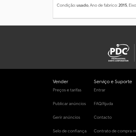
Condição:
usado
, Ano de fabrico:
2015
, Ei
Vender
Serviço e Suporte
Preços e tarifas
Entrar
Publicar anúncios
FAQ/Ajuda
Gerir anúncios
Contacto
Selo de confiança
Contrato de compra 