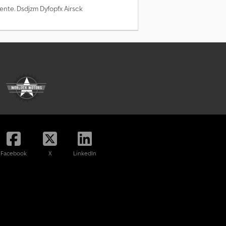
ente. Dsdjzm Dyfopfx Airsck
Facebook
X
LinkedIn