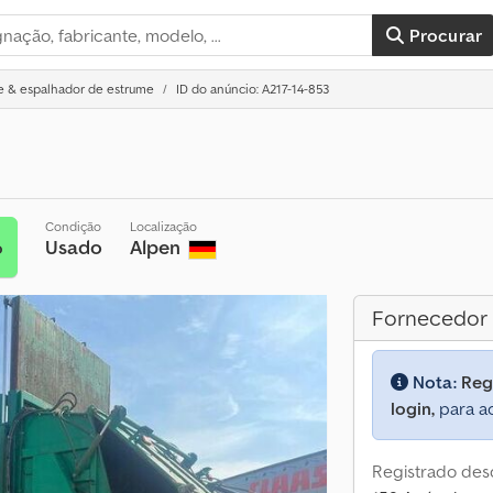
Procurar
me & espalhador de estrume
ID do anúncio: A217-14-853
Condição
Localização
Usado
Alpen
o
Fornecedor
Nota:
Reg
login,
para ac
Registrado des