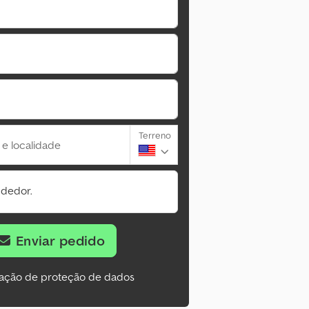
Terreno
 e localidade
ndedor.
Enviar pedido
ação de proteção de dados