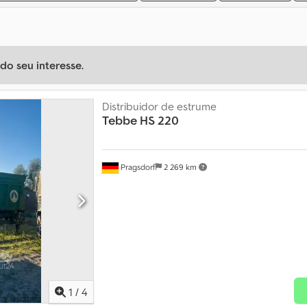
o seu interesse.
Distribuidor de estrume
Tebbe
HS 220
Pragsdorf
2 269 km
1
/
4