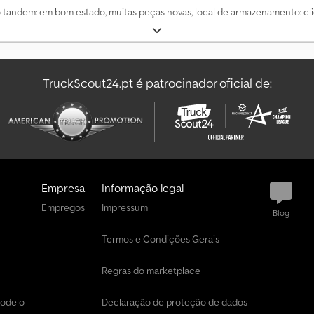
xo tandem: em bom estado, muitas peças novas, local de armazenamento: cli
TruckScout24.pt é patrocinador oficial de:
Empresa
Informação legal
Empregos
Impressum
Blog
Termos e Condições Gerais
Regras do marketplace
modelo
Declaração de proteção de dados