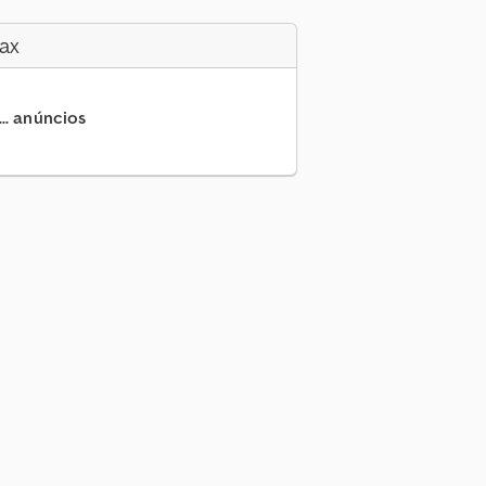
ax
.. anúncios