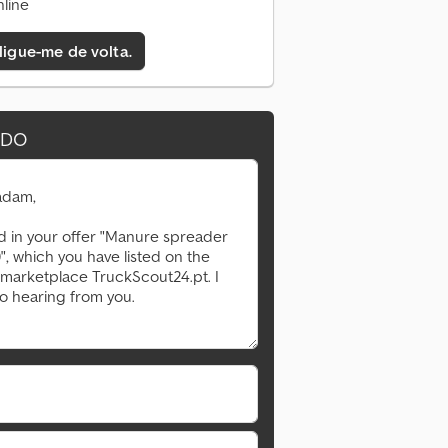
line
 ligue-me de volta.
IDO