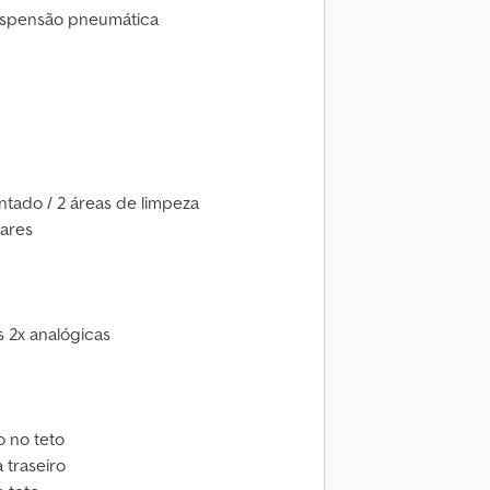
uspensão pneumática
tado / 2 áreas de limpeza
pares
 2x analógicas
o no teto
 traseiro