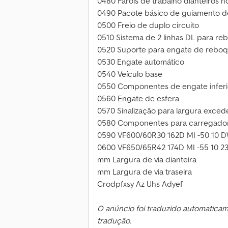
0480 Faróis de trabalho dianteiros n
0490 Pacote básico de guiamento de
0500 Freio de duplo circuito
0510 Sistema de 2 linhas DL para r
0520 Suporte para engate de rebo
0530 Engate automático
0540 Veículo base
0550 Componentes de engate inferi
0560 Engate de esfera
0570 Sinalização para largura exce
0580 Componentes para carregador fr
0590 VF600/60R30 162D MI -50 10 
0600 VF650/65R42 174D MI -55 10 2
mm Largura de via dianteira
mm Largura de via traseira
Crodpfxsy Az Uhs Adyef
O anúncio foi traduzido automatica
tradução.