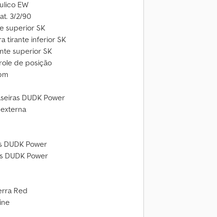
áulico EW
at. 3/2/90
te superior SK
a tirante inferior SK
ante superior SK
role de posição
rpm
traseiras DUDK Power
 externa
ras DUDK Power
ras DUDK Power
erra Red
ine