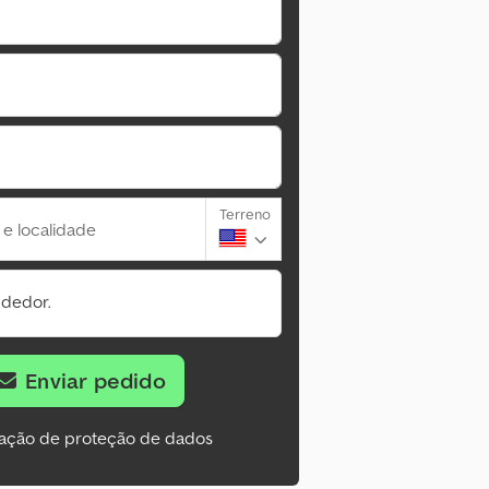
Terreno
 e localidade
ndedor.
Enviar pedido
ação de proteção de dados