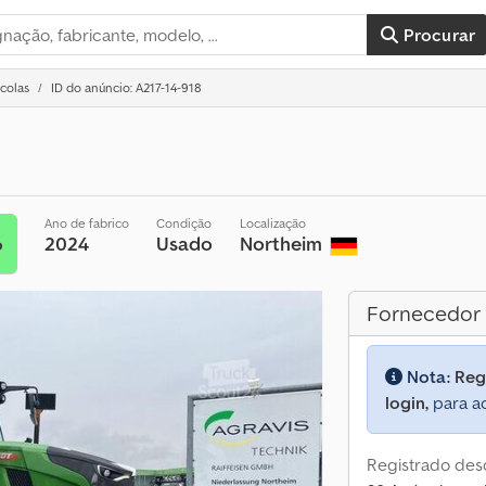
Procurar
ícolas
ID do anúncio: A217-14-918
Ano de fabrico
Condição
Localização
2024
Usado
Northeim
o
Fornecedor
Nota:
Reg
login,
para ac
Registrado des