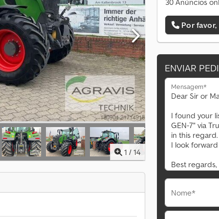
30 Anúncios onl
Por favor,
ENVIAR PED
Mensagem*
1
/
14
Nome*