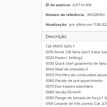
ID do anúncio:
A217-14-918
Número de referência:
300328160
Atualização:
por último em 11.06.20
Descrição
726 VARIO GEN-7
0010 Fendt 726 Vario Gen7 trator ba
0020 Power+ Setting2
0030 Quick Start guiamento de faixa
0040 Nível de emissões V
0050 Pré-filtro de combustível aque
0060 Pacote de pré-aquecimento
0070 Eixo traseiro planetário
0080 Versão 50 km/h
0090 Flange de tomada de força 1 3/8
0100 Levante de três pontos Cat. 2/3