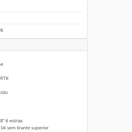
26
se
 RTK
cido
" 6 estrias
 SK sem tirante superior