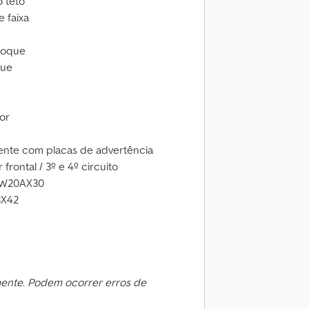
o teto
 faixa
eboque
que
or
dente com placas de advertência
ontal / 3º e 4º circuito
DW20AX30
3X42
mente. Podem ocorrer erros de