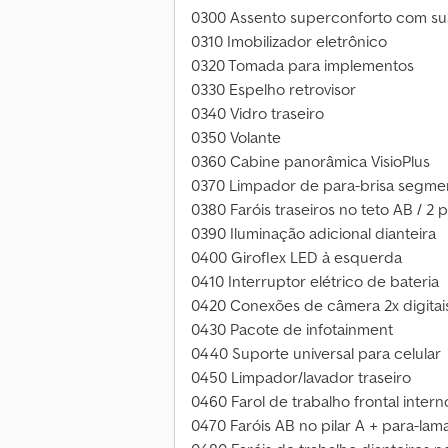
0300 Assento superconforto com s
0310 Imobilizador eletrônico
0320 Tomada para implementos
0330 Espelho retrovisor
0340 Vidro traseiro
0350 Volante
0360 Cabine panorâmica VisioPlus
0370 Limpador de para-brisa segmen
0380 Faróis traseiros no teto AB / 2 
0390 Iluminação adicional dianteira
0400 Giroflex LED à esquerda
0410 Interruptor elétrico de bateria
0420 Conexões de câmera 2x digitais
0430 Pacote de infotainment
0440 Suporte universal para celular
0450 Limpador/lavador traseiro
0460 Farol de trabalho frontal intern
0470 Faróis AB no pilar A + para-lama