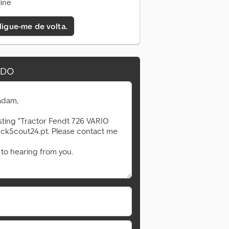
ine
 ligue-me de volta.
IDO