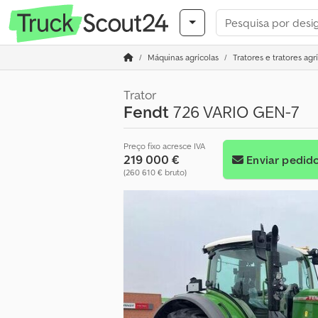
Máquinas agrícolas
Tratores e tratores agr
Trator
Fendt
726 VARIO GEN-7
Preço fixo acresce IVA
219 000 €
Enviar pedid
(260 610 € bruto)