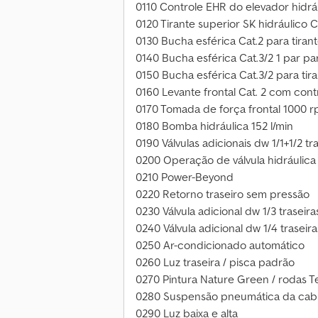
0110 Controle EHR do elevador hidr
0120 Tirante superior SK hidráulico C
0130 Bucha esférica Cat.2 para tiran
0140 Bucha esférica Cat.3/2 1 par par
0150 Bucha esférica Cat.3/2 para tir
0160 Levante frontal Cat. 2 com cont
0170 Tomada de força frontal 1000 
0180 Bomba hidráulica 152 l/min
0190 Válvulas adicionais dw 1/1+1/2 
0200 Operação de válvula hidráulica
0210 Power-Beyond
0220 Retorno traseiro sem pressão
0230 Válvula adicional dw 1/3 trasei
0240 Válvula adicional dw 1/4 trasei
0250 Ar-condicionado automático
0260 Luz traseira / pisca padrão
0270 Pintura Nature Green / rodas T
0280 Suspensão pneumática da cab
0290 Luz baixa e alta