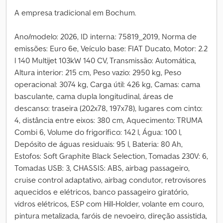
A empresa tradicional em Bochum.
Ano/modelo: 2026, ID interna: 75819_2019, Norma de
emissões: Euro 6e, Veículo base: FIAT Ducato, Motor: 2.2
l 140 Multijet 103kW 140 CV, Transmissão: Automática,
Altura interior: 215 cm, Peso vazio: 2950 kg, Peso
operacional: 3074 kg, Carga útil: 426 kg, Camas: cama
basculante, cama dupla longitudinal, áreas de
descanso: traseira (202x78, 197x78), lugares com cinto:
4, distância entre eixos: 380 cm, Aquecimento: TRUMA
Combi 6, Volume do frigorífico: 142 l, Água: 100 l,
Depósito de águas residuais: 95 l, Bateria: 80 Ah,
Estofos: Soft Graphite Black Selection, Tomadas 230V: 6,
Tomadas USB: 3, CHASSIS: ABS, airbag passageiro,
cruise control adaptativo, airbag condutor, retrovisores
aquecidos e elétricos, banco passageiro giratório,
vidros elétricos, ESP com Hill-Holder, volante em couro,
pintura metalizada, faróis de nevoeiro, direção assistida,