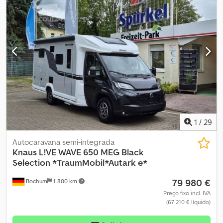
1
/
29
Autocaravana semi-integrada
Knaus
L!VE WAVE 650 MEG Black
Selection *TraumMobil*Autark e*
79 980 €
Bochum
1 800 km
Preço fixo incl. IVA
(67 210 € líquido)