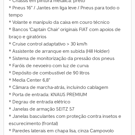
* Chassis em pintura metálica: preto
* Pneus 16" / Jantes em liga leve / Pneus para todo o
tempo
* Volante e manípulo da caixa em couro técnico
* Bancos 'Captain Chair' originais FIAT com apoios de
braço e giratórios
* Cruise control adaptativo > 30 km/h
* Assistente de arranque em subida (Hill Holder)
* Sistema de monitorização da pressão dos pneus
* Faróis de nevoeiro com luz de curva
* Depósito de combustível de 90 litros
* Media Center 6,8"
* Câmara de marcha-atrás, incluindo cablagem
* Porta de entrada: KNAUS PREMIUM
* Degrau de entrada elétrico
* Janelas de armação SEITZ S7
* Janelas basculantes com proteção contra insetos e
escurecimento (frontal)
* Paredes laterais em chapa lisa, cinza Campovolo