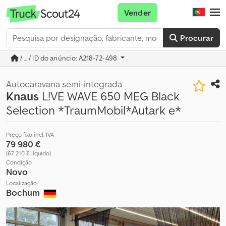
Vender
Procurar
/ ... / ID do anúncio: A218-72-498
Autocaravana semi-integrada
Knaus
L!VE WAVE 650 MEG Black
Selection *TraumMobil*Autark e*
Preço fixo incl. IVA
79 980 €
(67 210 € líquido)
Condição
Novo
Localização
Bochum