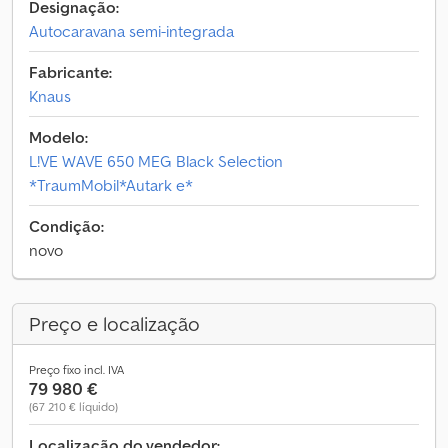
Designação:
Autocaravana semi-integrada
Fabricante:
Knaus
Modelo:
L!VE WAVE 650 MEG Black Selection
*TraumMobil*Autark e*
Condição:
novo
Preço e localização
Preço fixo incl. IVA
79 980 €
(67 210 € líquido)
Localização do vendedor: