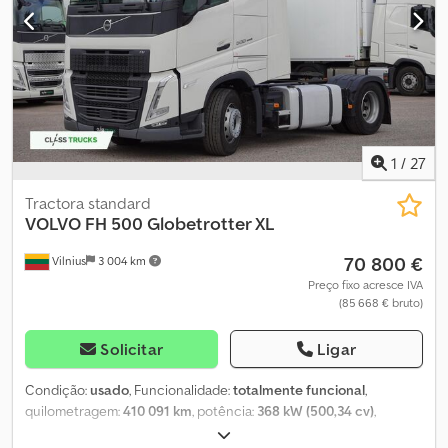
Frente direita – 11 mm Traseira esquerda interna – 11 mm Traseira
esquerda externa – 10 mm Traseira direita interna – 11 mm Traseira
direita externa – 11 mm
1
/
27
Tractora standard
VOLVO
FH 500 Globetrotter XL
70 800 €
Vilnius
3 004 km
Preço fixo acresce IVA
(85 668 € bruto)
Solicitar
Ligar
Condição:
usado
, Funcionalidade:
totalmente funcional
,
quilometragem:
410 091 km
, potência:
368 kW (500,34 cv)
,
primeira matrícula:
02/2024
, tipo de combustível:
diesel
, peso