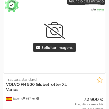
Anúncio classificado
Solicitar imagens
Tractora standard
VOLVO
FH 500 Globetrotter XL
Varios
72 900 €
Sagunto
687 km
Preço fixo acresce IVA
(88 209 € bruto)