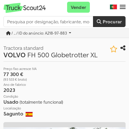
Vender
Procurar
/ ... / ID do anúncio: A218-97-883
Tractora standard
VOLVO
FH 500 Globetrotter XL
Preço fixo acresce IVA
77 300 €
(93 533 € bruto)
Ano de fabrico
2023
Condição
Usado
(totalmente funcional)
Localização
Sagunto