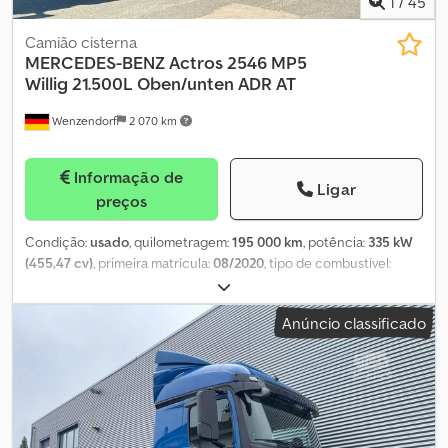
1
/
45
Camião cisterna
MERCEDES-BENZ
Actros 2546 MP5
Willig 21.500L Oben/unten ADR AT
Wenzendorf
2 070 km
Informação de
Ligar
preços
Condição:
usado
, quilometragem:
195 000 km
, potência:
335 kW
(455,47 cv)
, primeira matrícula:
08/2020
, tipo de combustível:
diesel
, peso total:
26 000 kg
, configuração de eixo:
3 eixos
,
próxima inspeção (TÜV):
08/2026
, cor:
azul
, tipo de engrenagem:
Anúncio classificado
automático
, classe de emissão:
Euro 6
, volume do espaço de
carga:
21 m³
, Ano de fabrico:
2020
, Equipamento:
ABS, ar
condicionado, programa eletrónico de estabilidade (ESP)
, *
Mercedes Actros 2546 MP5 6x2 camião tanque para gasóleo e
óleo de aquecimento * Euro6D * Caixa automática * Travão de
motor * Tanque Willig * Estrutura ano 2020 * ADR AT *