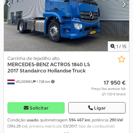
Capacidade do tanque 21.500 litros * 2 compartimentos
8.900L/11.300L * Enchimento superior/inferior * Bomba *
Contador * Carretel de mangueira * Suspensão de lâmina-ar
Dksdpfx Ajyz H Rloi Rer * Assistente de curva * PPC * Active Brake
Assist * Jantes Alcoa de alumínio * Eixo elevatório * Engate de
reboque * Cabina para transporte local * Ar
condicionado/aquecimento estacionário * Câmara de marcha-
atrás * Vidros elétricos
1
/
15
Carrinha de tejadilho alto
MERCEDES-BENZ
ACTROS 1840 LS
2017 Standairco Hollandse Truck
17 950 €
VELDDRIEL
1 728 km
Preço fixo acresce IVA
(21 720 € bruto)
Solicitar
Ligar
Condição:
usado
, quilometragem:
594 467 km
, potência:
290 kW
(394,29 cv)
, primeira matrícula:
03/2017
, tipo de combustível:
diesel
, distância entre eixos:
3 850 mm
, combustível:
diesel
, cor: