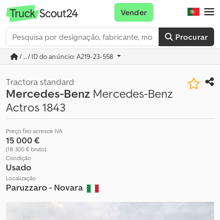
Vender
Procurar
/ ... / ID do anúncio: A219-23-558
Tractora standard
Mercedes-Benz
Mercedes-Benz
Actros 1843
Preço fixo acresce IVA
15 000 €
(18 300 € bruto)
Condição
Usado
Localização
Paruzzaro - Novara