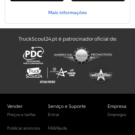
Informações técnicas Número de cilindros: 6 Cilindrada do motor:
10.677 cc Eixo dianteiro: Medida do pneu: 385/65 R22.5; Carga
Mais informações
máxima por eixo: 7.500 kg; Perfil do pneu esquerdo: 55%; Perfil do
pneu direito: 55%; Suspensão: feixe de molas Eixo traseiro: Medida
do pneu: 315/70/22.5; Rodado duplo; Carga máxima por eixo: 11.500
kg; Perfil do pneu interno esquerdo: 55%; Perfil do pneu externo
TruckScout24.pt é patrocinador oficial de:
esquerdo: 55%; Perfil do pneu interno direito: 55%; Perfil do pneu
externo direito: 55%; Suspensão: pneumática Marca do motor:
MERCEDES BENZ Pesos Peso vazio: 7.283 kg Dkodpfoyitxksx Ai Rjr
Capacidade de carga: 11.717 kg Peso bruto total: 19.000 kg
Capacidade máxima de tração: 44.000 kg Cabine Número de
assentos: 2
Vender
Serviço e Suporte
Empresa
Preços e tarifas
Entrar
Empregos
Publicar anúncios
FAQ/Ajuda