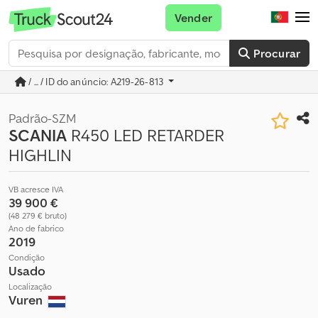
Vender
Procurar
/ ... / ID do anúncio: A219-26-813
Padrão-SZM
SCANIA
R450 LED RETARDER
HIGHLIN
VB acresce IVA
39 900 €
(48 279 € bruto)
Ano de fabrico
2019
Condição
Usado
Localização
Vuren