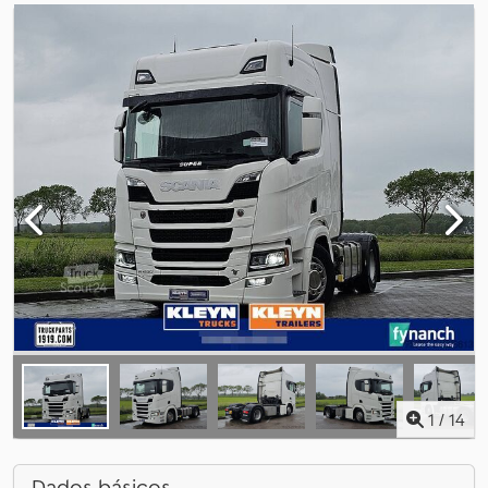
1
/
14
Dados básicos