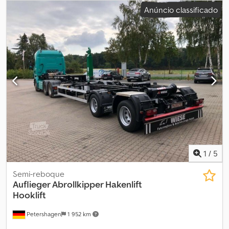
engrenagem:
automático
, classe de emissão:
Euro 6
,
Anúncio classificado
Equipamento:
filtro de partículas
, - Retardador - Ar condicionado
- Eixo elevável e direcional - Descarga hidráulica traseira -
Basculante 19m³ Suspensão: feixe de molas e ar Crsdpfozb Athox
Ac Eef
1
/
5
Semi-reboque
Auflieger Abrollkipper Hakenlift
Hooklift
Petershagen
1 952 km