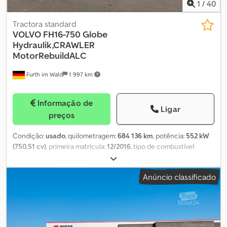
1
/
40
Tractora standard
VOLVO
FH16-750 Globe
Hydraulik,CRAWLER
MotorRebuildALC
Furth im Wald
1 997 km
Informação de
Ligar
preços
Condição:
usado
, quilometragem:
684 136 km
, potência:
552 kW
(750,51 cv)
, primeira matrícula:
12/2016
, tipo de combustível:
diesel
, peso total:
21 000 kg
, configuração de eixo:
2 eixos
,
travões:
retardador
, cor:
cinzento
, tipo de engrenagem:
semi-
Anúncio classificado
automático
, classe de emissão:
Euro 6
, Ano de fabrico:
2016
,
Equipamento:
ABS, aquecedor estacionário, ar condicionado,
filtro de partículas, programa eletrónico de estabilidade (ESP),
sistema de navegação
, WhatsApp VOLVO FH 16-750 4x2 T
Globetrotter, REDUÇÃO DE MARCHA (CRAWLER), SISTEMA