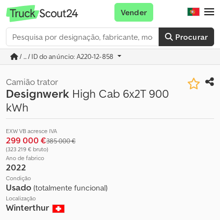
Vender
Procurar
/ ... / ID do anúncio: A220-12-858
Camião trator
Designwerk
High Cab 6x2T 900
kWh
EXW VB acresce IVA
299 000 €
385 000 €
(323 219 € bruto)
Ano de fabrico
2022
Condição
Usado
(totalmente funcional)
Localização
Winterthur