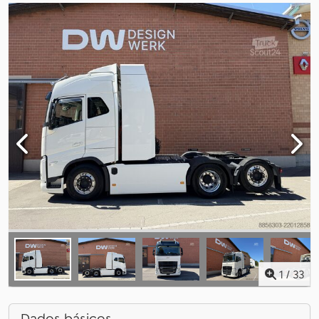
1
/
33
Dados básicos