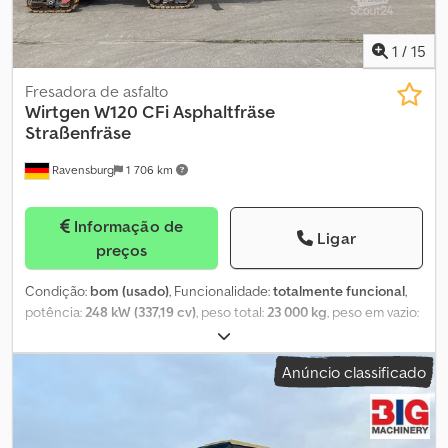
1
/
15
Fresadora de asfalto
Wirtgen
W120 CFi Asphaltfräse
Straßenfräse
Ravensburg
1 706 km
Informação de
Ligar
preços
Condição:
bom (usado)
, Funcionalidade:
totalmente funcional
,
potência:
248 kW (337,19 cv)
, peso total:
23 000 kg
, peso em vazio:
20 000 kg
, Ano de fabrico:
2016
, horas de funcionamento:
5 500 h
,
Fresadora a frio Wirtgen W120CFi Ano de fabrico: 2016 Horas de
Anúncio classificado
operação: 5.500 h Correia de descarga rebatível hidráulica
Depósito de água Sistema de vácuo VCS Chassis de lagartas
Cobertura de proteção contra intempéries elétrica Sistema de
nivelamento Cedpfx Acjzcc Eys Eerf Câmara Faróis de trabalho