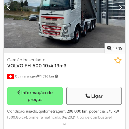
1
/
19
Camião basculante
VOLVO
FH-500 10x4 19m3
Othmarsingen
1 596 km
Informação de
Ligar
preços
Condição:
usado
, quilometragem:
298 000 km
, potência:
375 kW
(509,86 cv)
, primeira matrícula:
04/2021
, tipo de combustível:
diesel
, peso total:
40 000 kg
, travões:
retardador
, tipo de