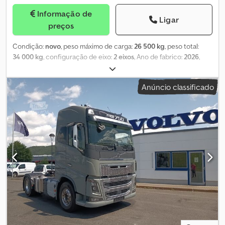
Informação de
Ligar
preços
Condição:
novo
, peso máximo de carga:
26 500 kg
, peso total:
34 000 kg
, configuração de eixo:
2 eixos
, Ano de fabrico:
2026
,
Equipamento:
ABS
, Novos e usados semirreboques
basculantes/roll-on hook-lift Exemplo: modelo de 2 eixos com
Anúncio classificado
chassis rebaixado Para contentores de 7 m Altura dos roletes a
partir de 1.080 mm Unidade de gancho de 25 t Travamento
hidráulico Eixo direcional auxiliar Rodado duplo Equipamentos
opcionais disponíveis Mais informações mediante solicitação
Crjdpfx Asi Rtflec Eof