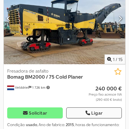
Direção traseira à direita Potência do motor: 248 kW / 337 CV
Largura de fresagem: 1.200 mm Peso em vazio: 20.000 kg Máquina
alemã de primeira mão, com EPA e CE Máquina tecnicamente em
muito bom estado N.º de série: 18100240 _____ Reservamo-nos
explicitamente o direito a erros de introdução de dados e
equívocos nesta oferta. Apenas prevalecem os acordos
concretos previstos na confirmação de encomenda ou no
contrato de compra.
1
/
15
Fresadora de asfalto
Bomag
BM2000 / 75 Cold Planer
240 000 €
Velddriel
1 726 km
Preço fixo acresce IVA
(290 400 € bruto)
Solicitar
Ligar
Condição:
usado
, Ano de fabrico:
2015
, horas de funcionamento: