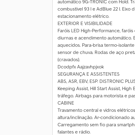
automático 9G-TRONIC com Hold. Tra
combustível 93 l e AdBlue 22 l. Eixo 
estacionamento elétrico.
EXTERIOR E VISIBILIDADE
Faróis LED High-Performance, faróis 
diurnas e acendimento automático. Es
aquecidos. Para-brisa termo-isolan
sensor de chuva. Rodas de aço pret
(cravados).
Dcodpfx Aajzavhpjxok
SEGURANÇA E ASSISTENTES
ABS, ASR, EBV, ESP. DISTRONIC PLUS,
Keeping Assist, Hill Start Assist, High
tráfego. Airbags para motorista e pas
CABINE
Travamento central e vidros elétrico
altura/inclinação. Ar-condicionad
Carregamento sem fio para smartphon
falantes e rádio.