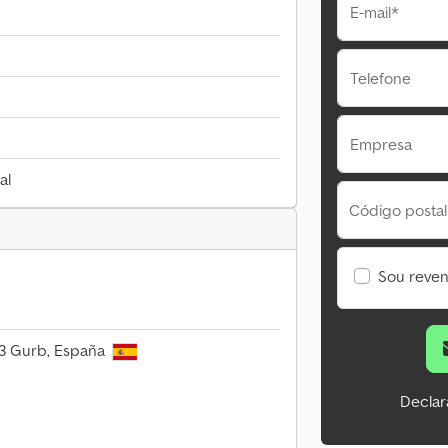
E-mail*
Telefone
Empresa
al
Código postal
Sou reve
503 Gurb, España
Declar