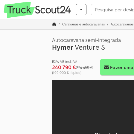
Caravanas e autocaravanas
Autocaravanas
Autocaravana semi-integrada
Hymer
Venture S
EXW VB incl. IVA
240 790 €
Fazer uma
274 459 €
(199 000 € líquido)