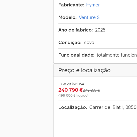
Fabricante:
Hymer
Modelo:
Venture S
Ano de fabrico:
2025
Condição:
novo
Funcionalidade:
totalmente funcion
Preço e localização
EXW VB incl. IVA
240 790 €
274 459 €
(199 000 € líquido)
Localização:
Carrer del Blat 1, 08