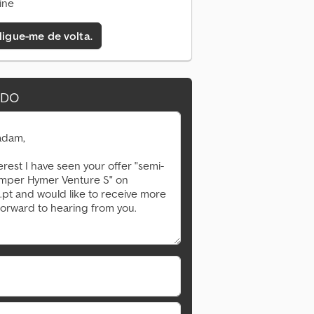
ine
 ligue-me de volta.
IDO