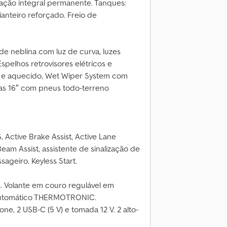
ção integral permanente. Tanques:
dianteiro reforçado. Freio de
de neblina com luz de curva, luzes
pelhos retrovisores elétricos e
te e aquecido, Wet Wiper System com
as 16″ com pneus todo-terreno
 Active Brake Assist, Active Lane
 Beam Assist, assistente de sinalização de
sageiro. Keyless Start.
s. Volante em couro regulável em
o automático THERMOTRONIC.
e, 2 USB-C (5 V) e tomada 12 V. 2 alto-