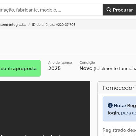
Procurar
 semi-integradas
ID do anúncio: A220-37-708
Ano de fabrico
Condição
2025
Novo
 contraproposta
(totalmente funciona
Fornecedor
Nota:
Reg
login,
para ac
Registrado des