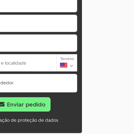
Terreno
 e localidade
ndedor.
Enviar pedido
ação de proteção de dados