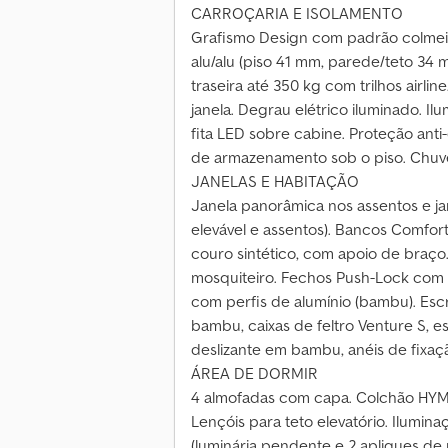
CARROÇARIA E ISOLAMENTO
Grafismo Design com padrão colmeia
alu/alu (piso 41 mm, parede/teto 34
traseira até 350 kg com trilhos airlin
janela. Degrau elétrico iluminado. I
fita LED sobre cabine. Proteção anti
de armazenamento sob o piso. Chuve
JANELAS E HABITAÇÃO
Janela panorâmica nos assentos e jan
elevável e assentos). Bancos Comfort 
couro sintético, com apoio de braço
mosquiteiro. Fechos Push-Lock com c
com perfis de alumínio (bambu). Es
bambu, caixas de feltro Venture S, 
deslizante em bambu, anéis de fixaç
ÁREA DE DORMIR
4 almofadas com capa. Colchão HYM
Lençóis para teto elevatório. Ilumi
(luminária pendente e 2 apliques de 