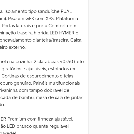
. Isolamento tipo sanduíche PUAL
 mm). Piso em GFK com XPS. Plataforma
e. Portas laterais e porta Comfort com
luminação traseira híbrida LED HYMER e
-encavalamento dianteira/traseira. Caixa
iro externo.
ela na cozinha. 2 claraboias 40×40 (teto
giratórios e ajustáveis, estofados em
. Cortinas de escurecimento e telas
ouro genuíno. Painéis multifuncionais
crivaninha com tampo dobrável de
escada de bambu, mesa de sala de jantar
ão.
ER Premium com firmeza ajustável.
nação LED branco quente regulável
parede).