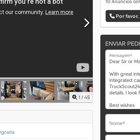
10 Anúncios onl
Por favor,
ENVIAR PED
Mensagem*
1
/
45
Nome*
tegrada