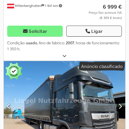
6 999 €
Mitterberghutten
1 941 km
Preço fixo acresce IVA
(8 399 € bruto)
Solicitar
Ligar
Condição:
usado
, Ano de fabrico:
2007
, horas de funcionamento:
1 350 h
,
Anúncio classificado