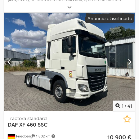
diesel
, peso total:
32 000 kg
, travões:
retardador
, tipo de
engrenagem:
mecânico
, classe de emissão:
Euro 5
, Equipamento:
Anúncio classificado
filtro de partículas
, - Retarder Chsdpfx Aqozhhvajgea - Ar
condicionado - Moser em 2 lados - Engate para reboque
Suspensão: feixe de molas
1
/
41
Tractora standard
DAF
XF 460 SSC
10 900 €
Friedberg
1 802 km