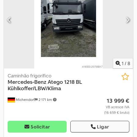
1
/
8
Caminhão frigorífico
Mercedes-Benz
Atego 1218 BL
Kühlkoffer/LBW/Klima
13 999 €
Michendorf
2 171 km
VB acresce IVA
(16 659 € bruto)
Solicitar
Ligar