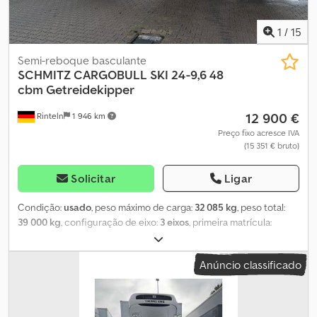
1
/
15
Semi-reboque basculante
SCHMITZ CARGOBULL
SKI 24-9,6 48
cbm Getreidekipper
12 900 €
Rinteln
1 946 km
Preço fixo acresce IVA
(15 351 € bruto)
Solicitar
Ligar
Condição:
usado
, peso máximo de carga:
32 085 kg
, peso total:
39 000 kg
, configuração de eixo:
3 eixos
, primeira matrícula:
07/2000
, Equipamento:
ABS
, Veículo alemão, porta basculante,
Chedpfew Hin Djx Aqgea deslizador de grãos, plataforma, freios a
Anúncio classificado
tambor BPW. Mais informações por telefone. Christian