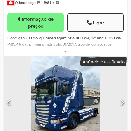
Othmarsingen
1 596 km
Informação de
Ligar
preços
Condição:
usado
, quilometragem:
564 000 km
, potência:
360 kW
(489,46 cv)
, primeira matrícula:
01/2017
, tipo de combustível:
diesel
, peso total:
40 000 kg
, travões:
retardador
, tipo de
engrenagem:
automático
, classe de emissão:
Euro 6
,
Anúncio classificado
Equipamento:
filtro de partículas
, - Freio retardador - Ar
condicionado - Plataforma elevatória - Eixo de direção - Caçamba
basculante Moser, suspensão de dois lados: Suspensão por molas
de lâmina. Chsdpfx Aqoznrzaegja