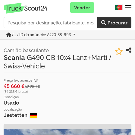
Vender
Procurar
/ ... / ID do anúncio: A220-38-993
Camião basculante
Scania
G490 CB 10x4 Lanz+Marti /
Swiss-Vehicle
Preço fixo acresce IVA
45 660 €
52 260 €
(54 335 € bruto)
Condição
Usado
Localização
Jestetten