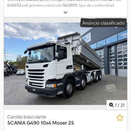
(440,52 cv)
, primeira matrícula:
04/2015
, tipo de combustível:
diesel
, peso em vazio:
14 050 kg
, peso máximo de carga:
17 950
kg
, peso total:
32 000 kg
, configuração de eixo:
8x4
, combustível:
Anúncio classificado
diesel
, travões:
retardador
, cor:
verde
, cabina do condutor:
cabina diurna
, tipo de engrenagem:
automático
, classe de
emissão:
Euro 6
, suspensão:
aço
, Equipamento:
ABS,
acoplamento de reboque, ar condicionado, baixo nível de
ruído, bloqueio do diferencial, computador de bordo, controlo
de velocidade de cruzeiro, filtro de partículas
, MAN TGS 35.440
8X4 Basculante Roll-off com Gancho 1º registo: 4/2015 555.000 KM
com comprovativos Classe de emissão Euro 6 Cabina curta
Transmissão automática Retarder Ar condicionado Engate de
reboque Fórmula de eixo 8X4 Suspensão de lâminas Pneus
315/80R22.5, piso aprox. 50% Peso vazio 14.050 kg Sistema de
gancho VDL Trösch Tipo: SK-25-6.1 Braço telescópico e articulado
Ano de fabrico 2015 Capacidade de elevação e basculamento
25.000 kg Cjdpfsx A T Dlox Aqgjha Exportação/preço líquido:
1
/
21
42.900 euros Todas as informações sem garantia, salvo erros.
Camião basculante
SCANIA
G490 10x4 Moser 2S