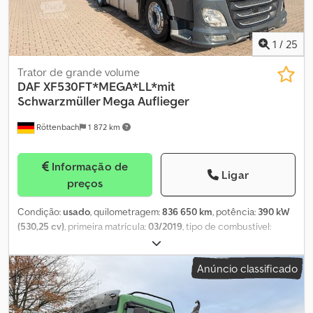
1
/
25
Trator de grande volume
DAF
XF530FT*MEGA*LL*mit
Schwarzmüller Mega Auflieger
Röttenbach
1 872 km
Informação de
Ligar
preços
Condição:
usado
, quilometragem:
836 650 km
, potência:
390 kW
(530,25 cv)
, primeira matrícula:
03/2019
, tipo de combustível:
diesel
, peso total:
19 500 kg
, configuração de eixo:
2 eixos
,
próxima inspeção (TÜV):
05/2027
, travões:
retardador
, cor:
Anúncio classificado
cinzento
, tipo de engrenagem:
automático
, classe de emissão:
Euro 6
, Equipamento:
ABS, aquecedor estacionário, ar
condicionado, programa eletrónico de estabilidade (ESP),