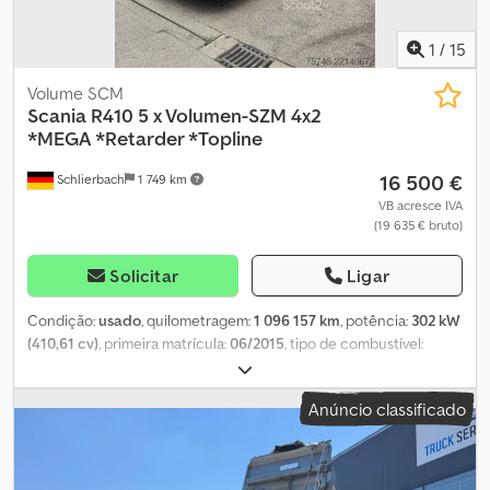
1
/
15
Volume SCM
Scania
R410 5 x Volumen-SZM 4x2
*MEGA *Retarder *Topline
16 500 €
Schlierbach
1 749 km
VB acresce IVA
(19 635 € bruto)
Solicitar
Ligar
Condição:
usado
, quilometragem:
1 096 157 km
, potência:
302 kW
(410,61 cv)
, primeira matrícula:
06/2015
, tipo de combustível:
diesel
, combustível:
diesel
, Ano de fabrico:
2015
, Scania R 410 4x2
∗MEGA ∗Retarder ∗Topline - 5 unidades disponíveis: 3 de 2015, 2
Anúncio classificado
de 2016! (entre 950.000 e 1,2 milhão de km) ● Potência: 302 kW /
410 cv ● Cilindrada: 12.742 cm³ ● Norma de emissões: EURO 6c ●
Transmissão automática / Opticruise ● Retarder / Intarder ● ABS /
ASR ● Sistema de elevação e rebaixamento ● Bloqueio do