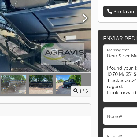
Por favor,
ENVIAR PED
Mensagem*
1
/
6
Nome*
E-mail*