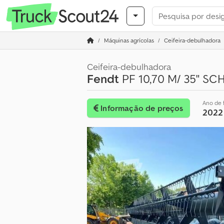
Máquinas agrícolas
Ceifeira-debulhadora
Ceifeira-debulhadora
Fendt
PF 10,70 M/ 35" S
Ano de 
Informação de preços
2022