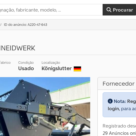
Procurar
ID do anúncio: A220-47-643
CHNEIDWERK
fabrico
Condição
Localização
Usado
Königslutter
Fornecedor
Nota:
Reg
login,
para ac
Registrado des
29 Anúncios onl