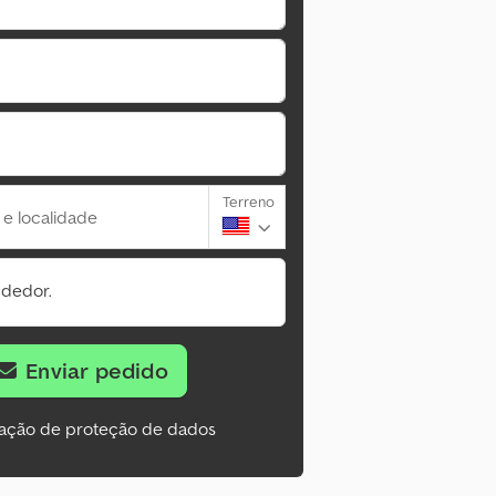
Terreno
 e localidade
ndedor.
Enviar pedido
ação de proteção de dados