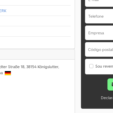
WERK
Telefone
Empresa
Código postal
Sou reve
ter Straße 18, 38154 Königslutter,
ha
Declar