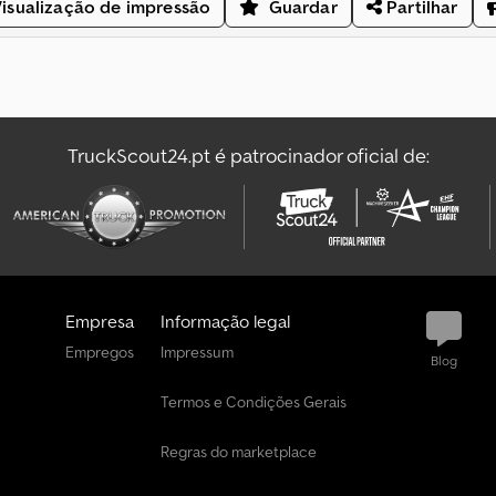
isualização de impressão
Guardar
Partilhar
TruckScout24.pt é patrocinador oficial de:
Empresa
Informação legal
Empregos
Impressum
Blog
Termos e Condições Gerais
Regras do marketplace