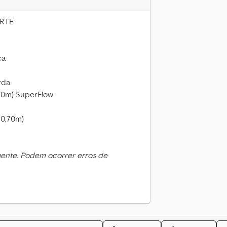
ORTE
ca
rda
,70m) SuperFlow
10,70m)
mente. Podem ocorrer erros de