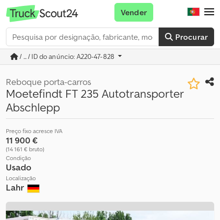
Vender
Procurar
/ ... / ID do anúncio: A220-47-828
Reboque porta-carros
Moetefindt FT 235 Autotransporter
Abschlepp
Preço fixo acresce IVA
11 900 €
(14 161 € bruto)
Condição
Usado
Localização
Lahr