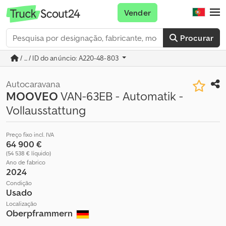
Vender
Procurar
/ ... / ID do anúncio: A220-48-803
Autocaravana
MOOVEO
VAN-63EB - Automatik -
Vollausstattung
Preço fixo incl. IVA
64 900 €
(54 538 € líquido)
Ano de fabrico
2024
Condição
Usado
Localização
Oberpframmern