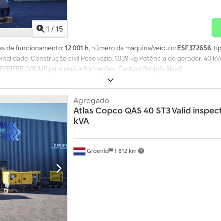
1
/
15
ras de funcionamento:
12 001 h
, número da máquina/veículo:
ESF372656
, t
 Finalidade: Construção civil Peso vazio: 1.039 kg Potência do gerador: 4
 PFEIFER GROUP para mais informações. Cedoza Rvnjpfx Aivsrf
Agregado
Atlas Copco
QAS 40 ST3 Valid inspect
kVA
Groenlo
1 812 km