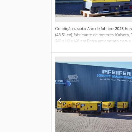
Condição:
usado
, Ano de fabrico:
2023
, ho
(43,51 cv)
, fabricante de motores:
Kubota
,
245 x 110 x 148 cm Entre em contato com o