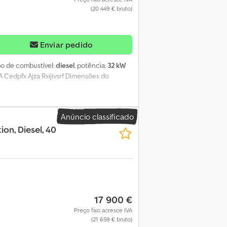
(20 449 € bruto)
Enviar pedido
ipo de combustível:
diesel
, potência:
32 kW
VA Cedpfx Ajza Rxijivsrf Dimensões do
Anúncio classificado
ion, Diesel, 40
17 900 €
Preço fixo acresce IVA
(21 659 € bruto)