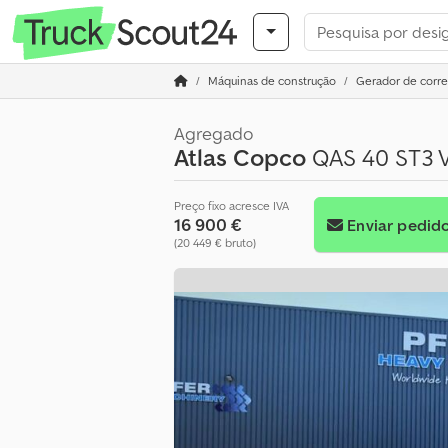
Máquinas de construção
Gerador de corre
Agregado
Atlas Copco
QAS 40 ST3 Va
Preço fixo acresce IVA
16 900 €
Enviar pedid
(20 449 € bruto)