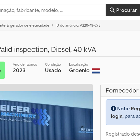
Procurar
nte & gerador de eletricidade
ID do anúncio: A220-49-273
lid inspection, Diesel, 40 kVA
Ano de fabrico
Condição
Localização
2023
Usado
Groenlo
o
Fornecedor
Nota:
Reg
login,
para ac
Registrado des