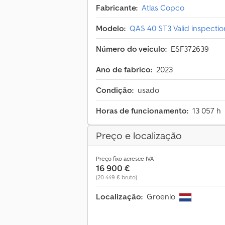
Fabricante:
Atlas Copco
Modelo:
QAS 40 ST3 Valid inspection
Número do veículo:
ESF372639
Ano de fabrico:
2023
Condição:
usado
Horas de funcionamento:
13 057 h
Preço e localização
Preço fixo acresce IVA
16 900 €
(20 449 € bruto)
Localização:
Groenlo