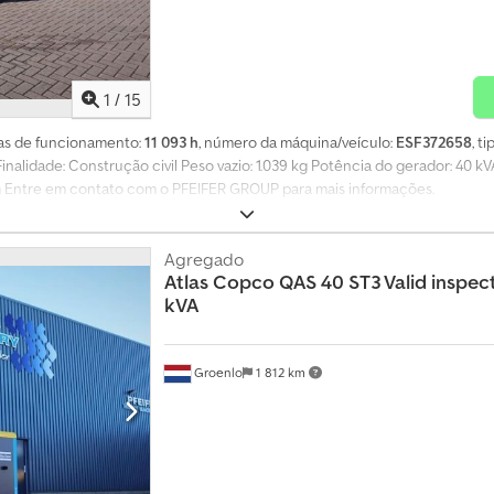
1
/
15
ras de funcionamento:
11 093 h
, número da máquina/veículo:
ESF372658
, t
 Finalidade: Construção civil Peso vazio: 1.039 kg Potência do gerador: 40 k
cm Entre em contato com o PFEIFER GROUP para mais informações.
Agregado
Atlas Copco
QAS 40 ST3 Valid inspect
kVA
Groenlo
1 812 km