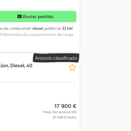
Enviar pedido
ipo de combustível:
diesel
, potência:
32 kW
0 kVA Dimensões do compartimento de carga:
Anúncio classificado
ion, Diesel, 40
17 900 €
Preço fixo acresce IVA
(21 659 € bruto)