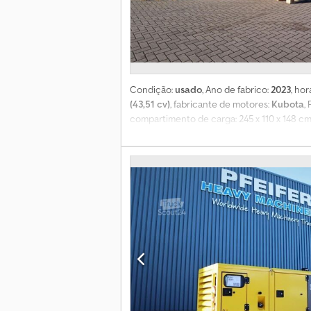
Condição:
usado
, Ano de fabrico:
2023
, ho
(43,51 cv)
, fabricante de motores:
Kubota
,
compartimento de carga: 245 x 110 x 148 