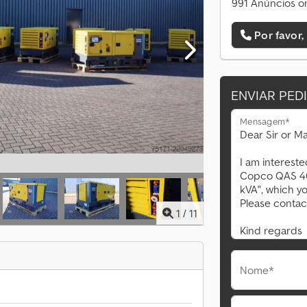
991 Anúncios on
Por favor,
ENVIAR PED
Mensagem*
1
/
11
Nome*