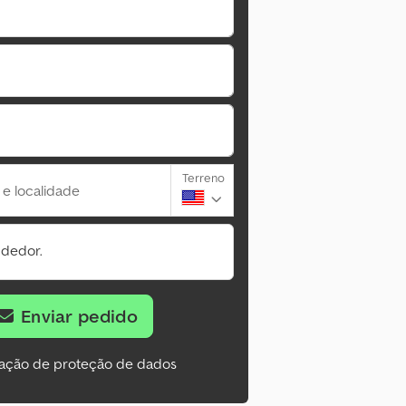
Terreno
 e localidade
ndedor.
Enviar pedido
ação de proteção de dados