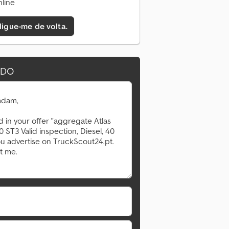
line
 ligue-me de volta.
IDO