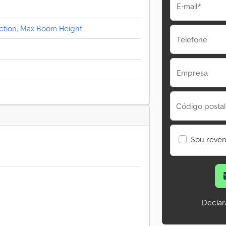
E-mail*
ection, Max Boom Height
Telefone
Empresa
Código postal
Sou reve
Declar