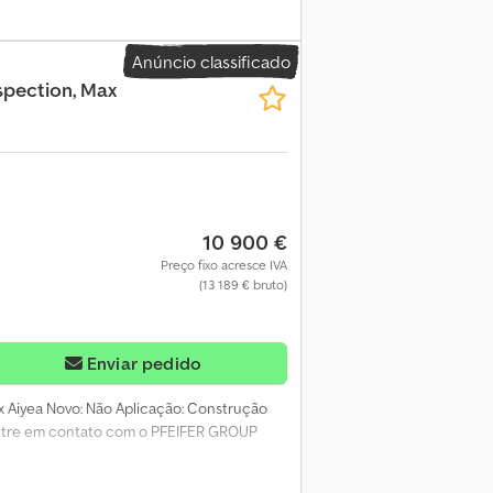
Anúncio classificado
spection, Max
10 900 €
Preço fixo acresce IVA
(13 189 € bruto)
Enviar pedido
fx Aiyea Novo: Não Aplicação: Construção
 Entre em contato com o PFEIFER GROUP