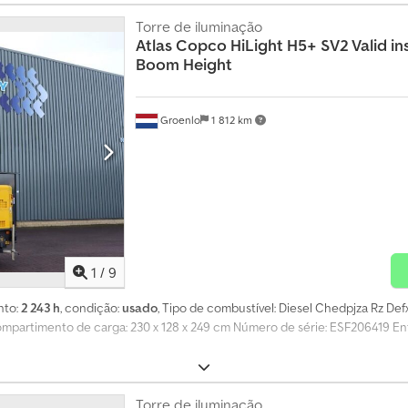
Torre de iluminação
Atlas Copco
HiLight H5+ SV2 Valid in
Boom Height
Groenlo
1 812 km
1
/
9
nto:
2 243 h
, condição:
usado
, Tipo de combustível: Diesel Chedpjza Rz Def
compartimento de carga: 230 x 128 x 249 cm Número de série: ESF206419 
Torre de iluminação