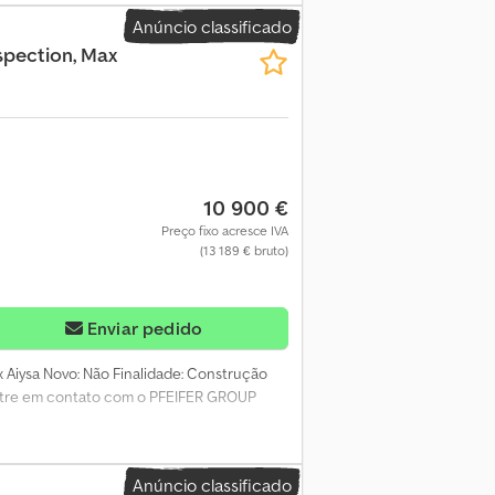
Anúncio classificado
spection, Max
10 900 €
Preço fixo acresce IVA
(13 189 € bruto)
Enviar pedido
x Aiysa Novo: Não Finalidade: Construção
Entre em contato com o PFEIFER GROUP
Anúncio classificado