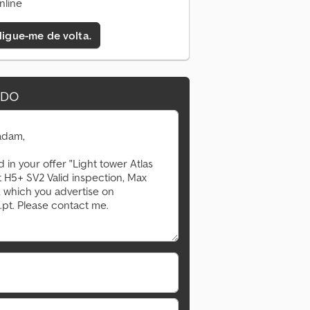
nline
 ligue-me de volta.
IDO