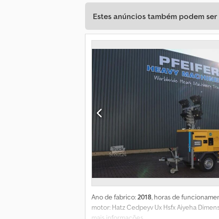
Estes anúncios também podem ser d
Ano de fabrico:
2018
, horas de funcioname
motor: Hatz Cedpeyv Ux Hsfx Aiyeha Dimen
mais informações.