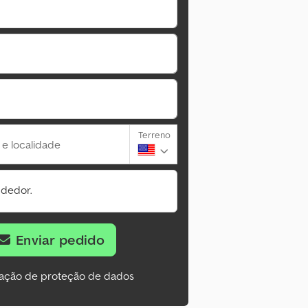
Terreno
 e localidade
ndedor.
Enviar pedido
ação de proteção de dados