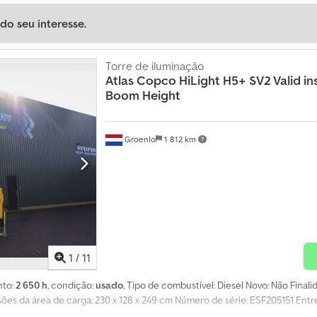
o seu interesse.
Torre de iluminação
Atlas Copco
HiLight H5+ SV2 Valid in
Boom Height
Groenlo
1 812 km
1
/
11
nto:
2 650 h
, condição:
usado
, Tipo de combustível: Diesel Novo: Não Final
sões da área de carga: 230 x 128 x 249 cm Número de série: ESF205151 En