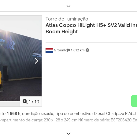
Torre de iluminação
Atlas Copco
HiLight H5+ SV2 Valid in
Boom Height
Groenlo
1 812 km
1
/
10
nto:
1 668 h
, condição:
usado
, Tipo de combustível: Diesel Chsdpsza R Abs
compartimento de carga: 230 x 128 x 249 cm Número de série: ESF206420