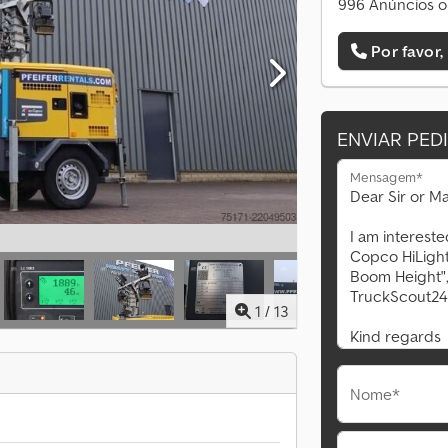
996 Anúncios o
Por favor,
ENVIAR PED
Mensagem*
1
/
13
Nome*