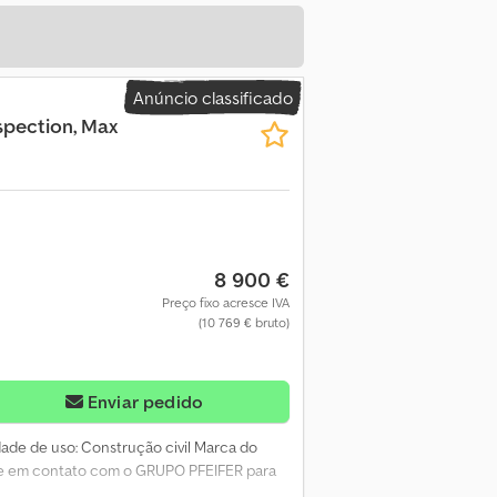
Anúncio classificado
spection, Max
8 900 €
Preço fixo acresce IVA
(10 769 € bruto)
Enviar pedido
idade de uso: Construção civil Marca do
tre em contato com o GRUPO PFEIFER para