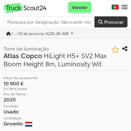
Vender
Procurar
/ ... / ID do anúncio: A220-49-508
Torre de iluminação
Atlas Copco
HiLight H5+ SV2 Max
Boom Height 8m, Luminosity Wit
Preço fixo acresce IVA
10 900 €
(13 189 € bruto)
Ano de fabrico
2020
Condição
Usado
Localização
Groenlo