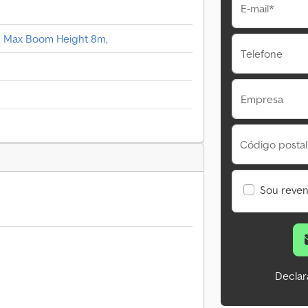
E-mail*
on, Max Boom Height 8m,
Telefone
Empresa
Código postal
Sou reve
Declar