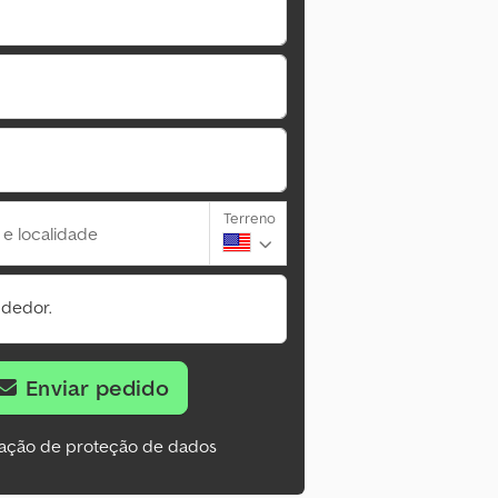
Terreno
 e localidade
ndedor.
Enviar pedido
ação de proteção de dados