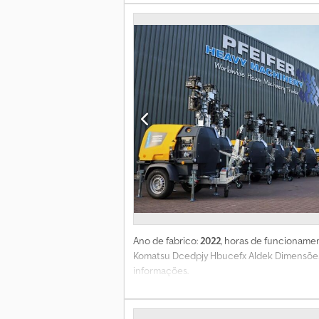
Ano de fabrico:
2022
, horas de funcioname
Komatsu Dcedpjy Hbucefx Aldek Dimensões
informações.