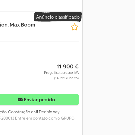
Anúncio classificado
ction, Max Boom
11 900 €
Preço fixo acresce IVA
(14 399 € bruto)
Enviar pedido
ação: Construção civil Dedpfx Aey
ESF208613 Entre em contato com o GRUPO