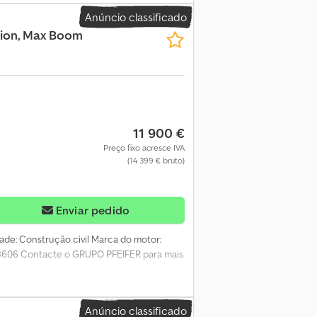
Anúncio classificado
ction, Max Boom
11 900 €
Preço fixo acresce IVA
(14 399 € bruto)
Enviar pedido
dade: Construção civil Marca do motor:
08606 Contacte o GRUPO PFEIFER para mais
Anúncio classificado