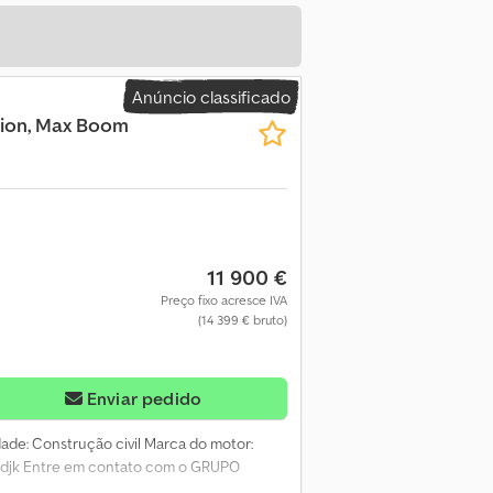
Anúncio classificado
ction, Max Boom
11 900 €
Preço fixo acresce IVA
(14 399 € bruto)
Enviar pedido
idade: Construção civil Marca do motor:
Aldjk Entre em contato com o GRUPO