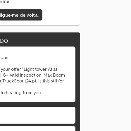
nline
 ligue-me de volta.
IDO