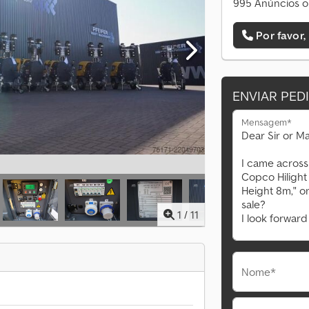
995 Anúncios o
Por favor,
ENVIAR PED
Mensagem*
1
/
11
Nome*