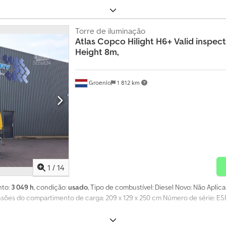
Torre de iluminação
Atlas Copco
Hilight H6+ Valid inspe
Height 8m,
Groenlo
1 812 km
1
/
14
nto:
3 049 h
, condição:
usado
, Tipo de combustível: Diesel Novo: Não Aplic
sões do compartimento de carga: 209 x 129 x 250 cm Número de série: 