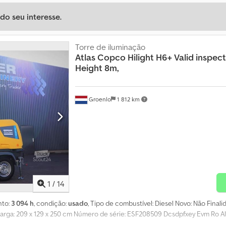
o seu interesse.
Torre de iluminação
Atlas Copco
Hilight H6+ Valid inspe
Height 8m,
Groenlo
1 812 km
1
/
14
nto:
3 094 h
, condição:
usado
, Tipo de combustível: Diesel Novo: Não Final
rga: 209 x 129 x 250 cm Número de série: ESF208509 Dcsdpfxey Evm Ro 