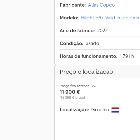
Fabricante:
Atlas Copco
Modelo:
Hilight H6+ Valid inspecti
Ano de fabrico:
2022
Condição:
usado
Horas de funcionamento:
1 791 h
Preço e localização
Preço fixo acresce IVA
11 900 €
(14 399 € bruto)
Localização:
Groenlo