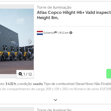
Torre de iluminação
Atlas Copco
Hilight H6+ Valid inspe
Height 8m,
Groenlo
1 812 km
1
/
12
nto:
3 432 h
, condição:
usado
, Tipo de combustível: Diesel Novo: Não Finali
 do compartimento de carga: 209 x 129 x 250 cm Número de série: ESF2
Torre de iluminação