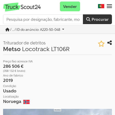
Vender
Procurar
/ ... / ID do anúncio: A220-50-048
Triturador de detritos
Metso
Locotrack LT106R
Preço fixo acresce IVA
286 506 €
(358 132 € bruto)
Ano de fabrico
2019
Condição
Usado
Localização
Noruega