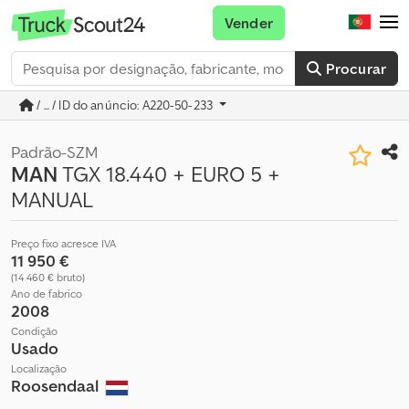
Vender
Procurar
/ ... / ID do anúncio: A220-50-233
Padrão-SZM
MAN
TGX 18.440 + EURO 5 +
MANUAL
Preço fixo acresce IVA
11 950 €
(14 460 € bruto)
Ano de fabrico
2008
Condição
Usado
Localização
Roosendaal