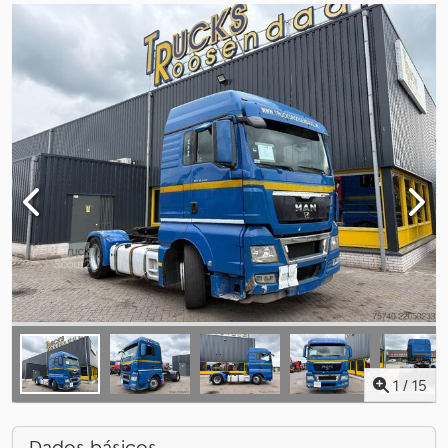
1
/
15
Dados básicos