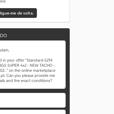
ine
 ligue-me de volta.
IDO