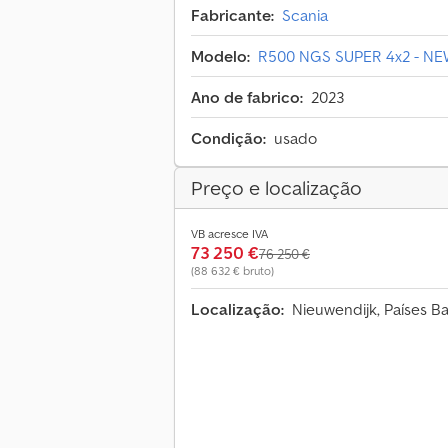
Fabricante:
Scania
Modelo:
R500 NGS SUPER 4x2 - NEW
Ano de fabrico:
2023
Condição:
usado
Preço e localização
VB acresce IVA
73 250 €
76 250 €
(88 632 € bruto)
Localização:
Nieuwendijk, Países B