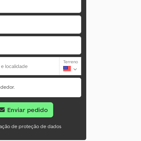
Terreno
 e localidade
ndedor.
Enviar pedido
ação de proteção de dados