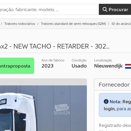
Procurar
Tratores rodoviários
Tratores standard de semi-reboques (SZM)
ID do anúnc
2 - NEW TACHO - RETARDER - 302...
Ano de fabrico
Condição
Localização
2023
Usado
Nieuwendijk
ontraproposta
Fornecedor
Nota:
Reg
login,
para ac
Registrado des