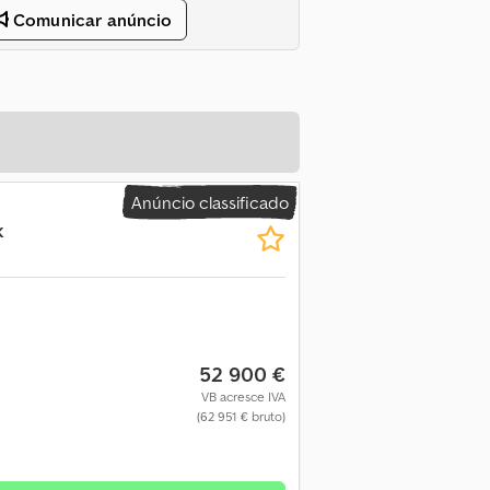
Comunicar anúncio
Anúncio classificado
k
52 900 €
VB acresce IVA
(62 951 € bruto)