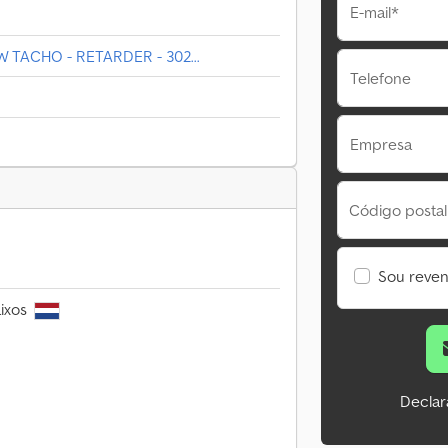
E-mail*
 TACHO - RETARDER - 302...
Telefone
Empresa
Código postal
Sou reve
aixos
Declar