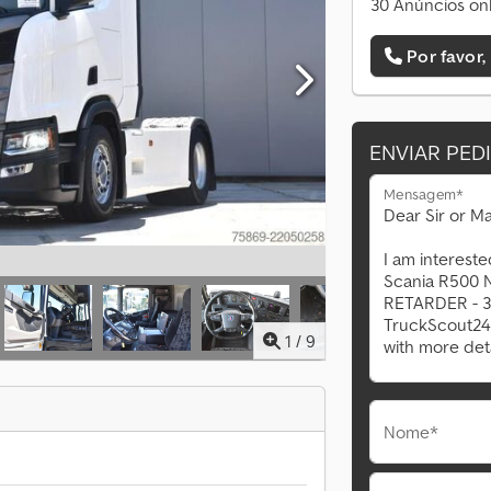
30 Anúncios onl
Por favor,
ENVIAR PED
Mensagem*
1
/
9
Nome*