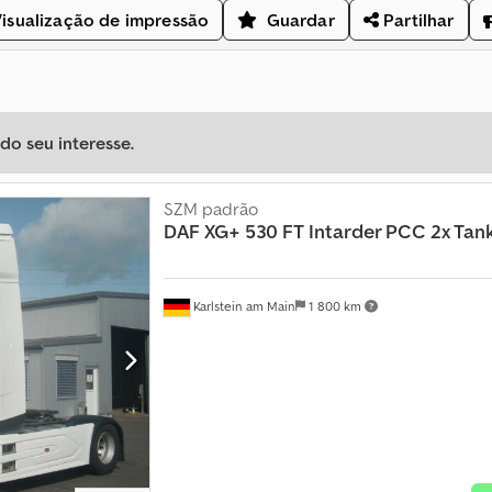
isualização de impressão
Guardar
Partilhar
o seu interesse.
SZM padrão
DAF
XG+ 530 FT Intarder PCC 2x Tan
Karlstein am Main
1 800 km