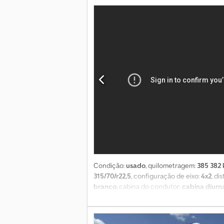
Condição:
usado
, quilometragem:
385 382
315/70/r22,5
, configuração de eixo:
4x2
, di
branco
, cabina do condutor:
cabina diurn
fabrico:
2022
, Equipamento:
ar condicionad
velocidades, automática Dimensão dos pneus
Suspensão pneumática Tração: Nas rodas Nú