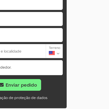
Terreno
 e localidade
ndedor.
Enviar pedido
ação de proteção de dados