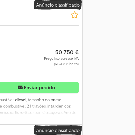
Anúncio classificado
50 750 €
Preço fixo acresce IVA
(61 408 € bruto)
Enviar pedido
bustível:
diesel
, tamanho do pneu:
e combustível:
2 l
, travões:
intarder
, cor:
 emissão:
Euro 6
, suspensão:
aço-ar
, Ano de
oiler
, Caixa de velocidades: 12TX-2621 TD, 12
Eixo traseiro: Pneus duplos; Suspensão:
Anúncio classificado
76 LF = Outras opções e acessórios =