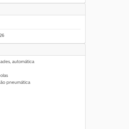
026
dades, automática
molas
nsão pneumática