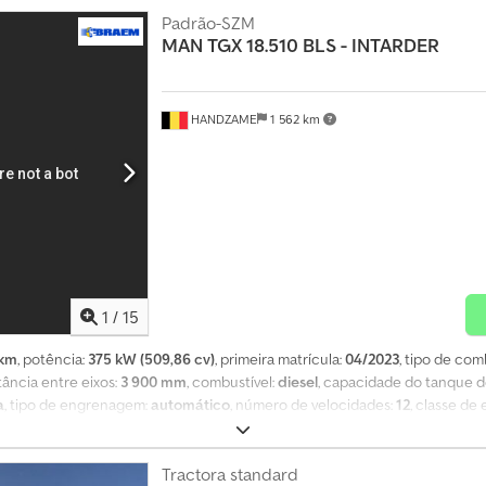
Padrão-SZM
MAN
TGX 18.510 BLS - INTARDER
HANDZAME
1 562 km
1
/
15
 km
, potência:
375 kW (509,86 cv)
, primeira matrícula:
04/2023
, tipo de com
stância entre eixos:
3 900 mm
, combustível:
diesel
, capacidade do tanque d
a
, tipo de engrenagem:
automático
, número de velocidades:
12
, classe de
o, frigorífico, regulação eléctrica dos vidros, sistema de navegação, sp
: 315/70 R22,5 Eixo dianteiro: Suspensão: Suspensão por molas de lâmina 
mero de cilindros: 6 Peso bruto total: 19.000 kg Tipo de motor: MAN D26
Tractora standard