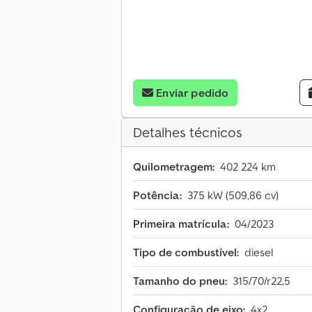
Enviar pedido
Detalhes técnicos
Quilometragem:
402 224 km
Potência:
375 kW (509,86 cv)
Primeira matrícula:
04/2023
Tipo de combustível:
diesel
Tamanho do pneu:
315/70/r22,5
Configuração de eixo:
4x2