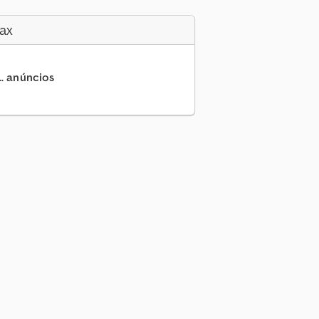
ax
.. anúncios