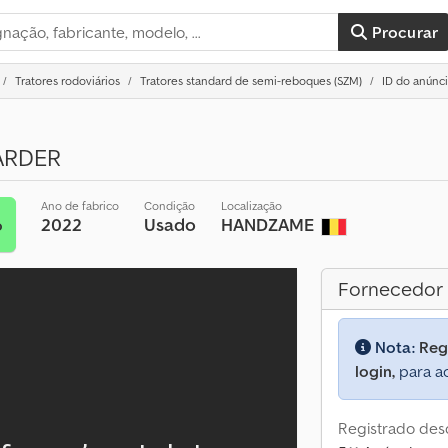
Procurar
Tratores rodoviários
Tratores standard de semi-reboques (SZM)
ID do anúnci
TARDER
Ano de fabrico
Condição
Localização
2022
Usado
HANDZAME
o
Fornecedor
Nota:
Reg
login,
para ac
Registrado des