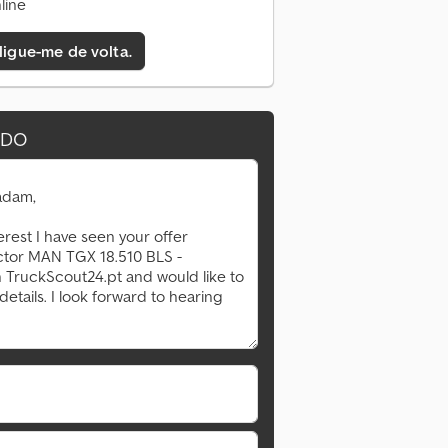
line
 ligue-me de volta.
IDO