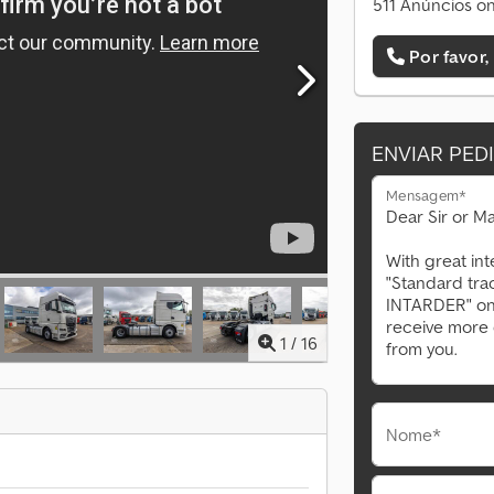
511 Anúncios on
Por favor,
ENVIAR PED
Mensagem*
1
/
16
Nome*