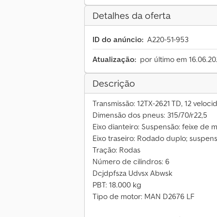
Detalhes da oferta
ID do anúncio:
A220-51-953
Atualização:
por último em 16.06.2
Descrição
Transmissão: 12TX-2621 TD, 12 veloci
Dimensão dos pneus: 315/70/r22,5
Eixo dianteiro: Suspensão: feixe de 
Eixo traseiro: Rodado duplo; suspe
Tração: Rodas
Número de cilindros: 6
Dcjdpfsza Udvsx Abwsk
PBT: 18.000 kg
Tipo de motor: MAN D2676 LF