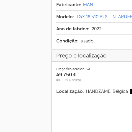
Fabricante:
MAN
Modelo:
TGX 18.510 BLS - INTARDE
Ano de fabrico:
2022
Condição:
usado
Preço e localização
Preço fixo acresce IVA
49 750 €
(60 198 € bruto)
Localização:
HANDZAME, Bélgica