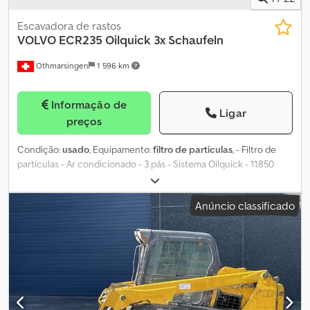
Escavadora de rastos
VOLVO
ECR235 Oilquick 3x Schaufeln
Othmarsingen
1 596 km
Informação de
Ligar
preços
Condição:
usado
, Equipamento:
filtro de partículas
, - Filtro de
partículas - Ar condicionado - 3 pás - Sistema Oilquick - 11.850
horas de utilização Cedpfxjzl Nyzo Amvoha
Anúncio classificado