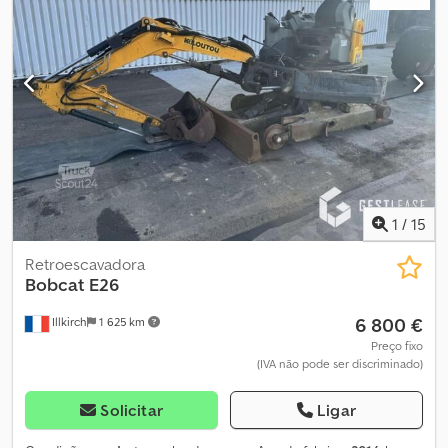
entrega Descrição: Escavadora de rodas CAT M313C de 2005,
com 2 caçambas e rototilt. O óleo e o filtro de óleo são
substituídos anualmente pelo próprio proprietário. A máquina não
tinha um ecrã; este foi substituído recentemente, mas o
proprietário não consegue fazê-lo funcionar corretamente. A
máquina funciona constantemente em baixa velocidade. Pronta
para entrega. Horas de funcionamento: 11700 Peso próprio: 14200
Ano de inspeção: Sim Válido até: 01/2027 CE: Sim Modelo:
Escavadora de rodas M313C com 2 caçambas e rototilt. VEJA O
VÍDEO = Mais informações = Tipo de tração: Rodas Marcação CE:
sim Número de série: CATM313CHBDRR0xxxx Para mais
1
/
15
informações, contacte a ATS Norway.
Retroescavadora
Bobcat
E26
6 800 €
Illkirch
1 625 km
Preço fixo
(IVA não pode ser discriminado)
Solicitar
Ligar