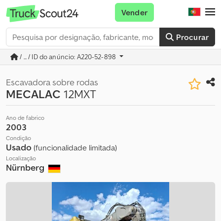
Vender
Procurar
/ ... / ID do anúncio: A220-52-898
Escavadora sobre rodas
MECALAC
12MXT
Ano de fabrico
2003
Condição
Usado
(funcionalidade limitada)
Localização
Nürnberg