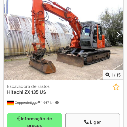
1
/
15
Escavadora de rastos
Hitachi
ZX 135 US
Coppenbrügge
1 967 km
Informação de
Ligar
preços