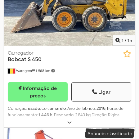
1
/
15
Carregador
Bobcat
S 450
Waregem
1 568 km
Informação de
Ligar
preços
Condição:
usado
, cor:
amarelo
, Ano de fabrico:
2016
, horas de
funcionamento:
1 446 h
, Peso vazio: 2.640 kg Direção: Rígida
Marca do motor: Kubota V2203 Entre em contato com o
Departamento de Vendas para obter mais informações. Codpfoy
Anúncio classificado
Ik Dpsx Amvsha