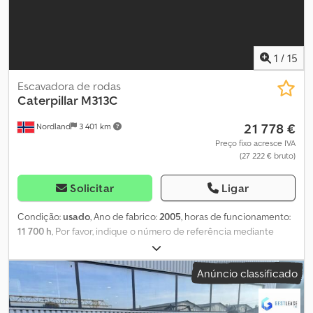
1
/
15
Escavadora de rodas
Caterpillar
M313C
21 778 €
Nordland
3 401 km
Preço fixo acresce IVA
(27 222 € bruto)
Solicitar
Ligar
Condição:
usado
, Ano de fabrico:
2005
, horas de funcionamento:
11 700 h
, Por favor, indique o número de referência mediante
pedido: 23878 Especificações: Ano do modelo: 2005 Horas:
aproximadamente 11.700 86 kW Certificado até 01/2027 Peso:
Anúncio classificado
14.200 kg Lubrificação centralizada Caçamba com dentes Rototilt
Codpfjzrk H Njx Amvjha Caçamba para areia Alternador novo
Pneus (ver imagens) Preparado para utilização Pronto para