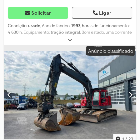
Solicitar
Ligar
Condição:
usado
, Ano de fabrico:
1993
, horas de funcionamento:
4 630 h
, Equipamento:
tração integral
, Bom estado, uma corrente
sem função! Todas as informações sem garantia! Localização:
5662 Hauserdorf, Bacherstr. 1 Codsk E D Emopfx Amvoha
Anúncio classificado
1
/
22