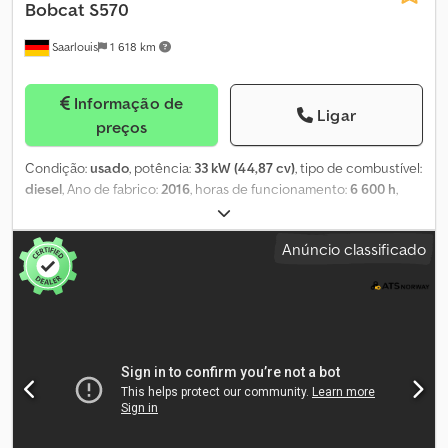
Bobcat
S570
Saarlouis
1 618 km
Informação de
Ligar
preços
Condição:
usado
, potência:
33 kW (44,87 cv)
, tipo de combustível:
diesel
, Ano de fabrico:
2016
, horas de funcionamento:
6 600 h
,
Peso vazio: 3.000 kg Chedszcw Hxjpfx Amvea Direção:
minicarregador
Anúncio classificado