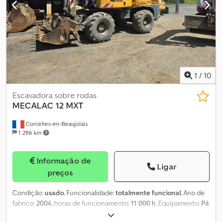
1
/
10
Escavadora sobre rodas
MECALAC
12 MXT
Corcelles-en-Beaujolais
1 296 km
Informação de
Ligar
preços
Condição:
usado
, Funcionalidade:
totalmente funcional
, Ano de
fabrico:
2004
, horas de funcionamento:
11 000 h
, Equipamento:
Pá
carregadora 4 em 1, garfos para paletes
, Escavadora sobre