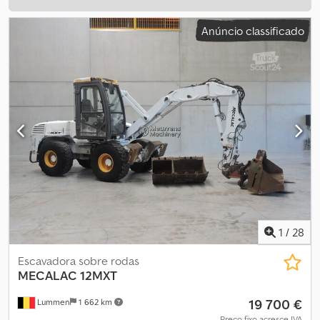
Anúncio classificado
1
/
28
Escavadora sobre rodas
MECALAC
12MXT
19 700 €
Lummen
1 662 km
Preço fixo acresce IVA