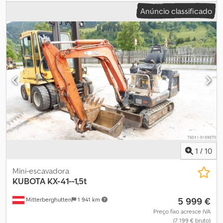
rodas Codjzdqgtjpfx Amvsha MECALAC 12 MXT Ano: 2004 11.000
Anúncio classificado
horas 3 baldes + 4 em 1 + forquilha
1
/
10
Mini-escavadora
KUBOTA
KX-41--1,5t
5 999 €
Mitterberghutten
1 941 km
Preço fixo acresce IVA
(7 199 € bruto)