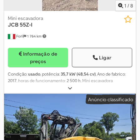
1
/
8
Mini escavadora
JCB
55Z-I
Forlì
1 764 km
Informação de
Ligar
preços
Condição:
usado
, potência:
35,7 kW (48,54 cv)
, Ano de fabrico:
2017
, horas de funcionamento:
2 500 h
, Mini escavadora
hidráulica JCB 55Z-1 Rastos de borracha, lâmina frontal; Sistema
hidráulico; Comandos servoassistidos, ar condicionado; Motor
Anúncio classificado
Perkins, potência de 35,7 kW a 2600 rpm; Cjdpfx Aexfk Tpjmvjha
Peso operacional de 5428 kg; Cerca de 2500 horas de trabalho;
Ano de fabrico 2017;