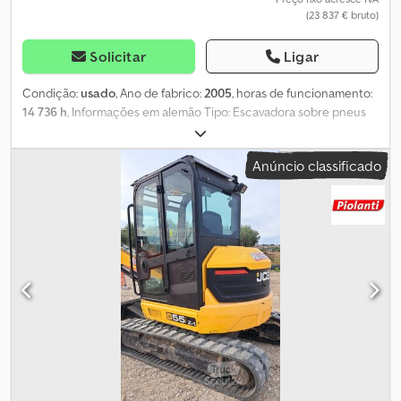
(23 837 € bruto)
Solicitar
Ligar
Condição:
usado
, Ano de fabrico:
2005
, horas de funcionamento:
14 736 h
, Informações em alemão Tipo: Escavadora sobre pneus
Tração: Pneus Chedpfx Aszqitrsmvoa Para obter mais
informações, entre em contato com Kurt Meurrens, ).----
Anúncio classificado
Informações em inglês Tipo: Escavadora sobre pneus Tração:
Pneus Para obter mais informações, entre em contato com Kurt
Meurrens, ).----Informações em neerlandês - VAH Pratzen Mais
informações Tipo: Escavadora sobre pneus Tração: Pneus Para
obter mais informações, entre em contato com Kurt Meurrens, ).