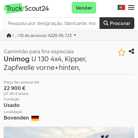
Vender
Procurar
/ ... / ID do anúncio: A220-55-723
Caminhão para fins especiais
Unimog
U 130 4x4, Kipper,
Zapfwelle vorne+hinten,
Preço fixo acresce IVA
22 900 €
(27 251 € bruto)
Condição
Usado
Localização
Bovenden