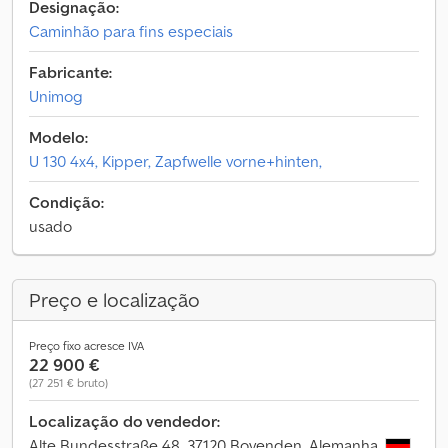
Designação:
Caminhão para fins especiais
Fabricante:
Unimog
Modelo:
U 130 4x4, Kipper, Zapfwelle vorne+hinten,
Condição:
usado
Preço e localização
Preço fixo acresce IVA
22 900 €
(27 251 € bruto)
Localização do vendedor:
Alte Bundesstraße 48, 37120 Bovenden, Alemanha