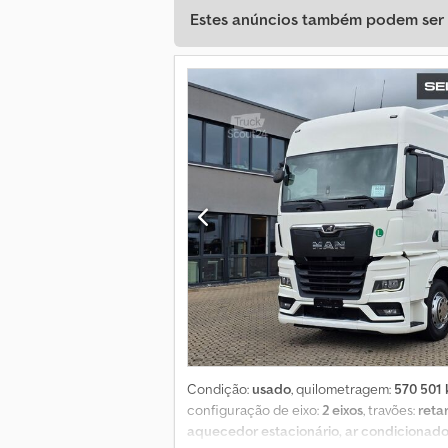
Estes anúncios também podem ser d
Condição:
usado
, quilometragem:
570 501
configuração de eixo:
2 eixos
, travões:
reta
aquecedor estacionário, ar condicionad