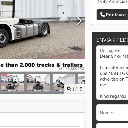
2 485 Anúncios 
Por favor,
ENVIAR PED
Mensagem*
1
/
15
Nome*