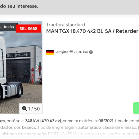
o seu interesse.
Tractora standard
MAN
TGX 18.470 4x2 BL SA / Retarder
Salzgitter
2 016 km
1
/
50
 km
, potência:
346 kW (470,43 cv)
, primeira matrícula:
06/2021
, tipo de com
rdador
, cor:
branco
, tipo de engrenagem:
automático
, classe de emissão:
o, sistema de navegação
, PORTUGUÊS Visite o nosso site, onde encontrar