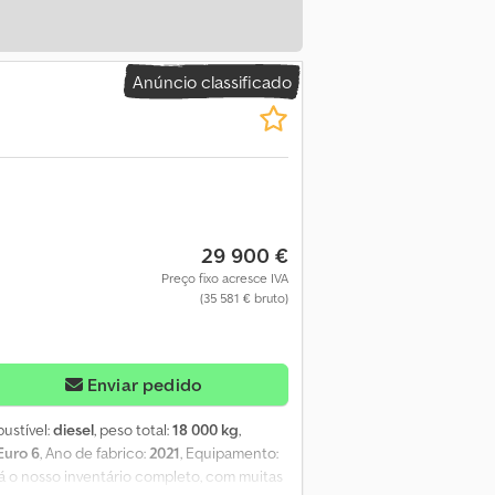
Anúncio classificado
29 900 €
Preço fixo acresce IVA
(35 581 € bruto)
Enviar pedido
bustível:
diesel
, peso total:
18 000 kg
,
Euro 6
, Ano de fabrico:
2021
, Equipamento:
á o nosso inventário completo, com muitas