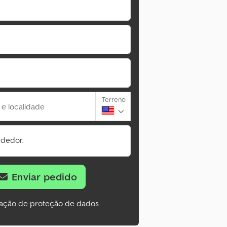
Terreno
 e localidade
ndedor.
Enviar pedido
ação de proteção de dados