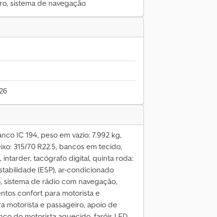
ro, sistema de navegação
026
co IC 194, peso em vazio: 7.992 kg,
eixo: 315/70 R22.5, bancos em tecido,
intarder, tacógrafo digital, quinta roda:
tabilidade (ESP), ar-condicionado
o, sistema de rádio com navegação,
entos confort para motorista e
 motorista e passageiro, apoio de
nco do motorista aquecido, faróis LED,