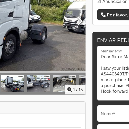
31 Anúncios onl
Por favor,
ENVIAR PED
Mensagem*
1
/
15
Nome*