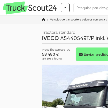
Veículos de transporte e veículos comerciais
Tractora standard
IVECO
AS440S49T/P inkl.
Preço fixo acresce IVA
58 480 €
Enviar pedid
(69 591 € bruto)