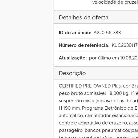
velocidade de cruzei
Detalhes da oferta
ID do anúncio:
A220-56-383
Número de referência:
KUC2630117
Atualização:
por último em 10.06.2
Descrição
CERTIFIED PRE-OWNED Plus, cor Bran
peso bruto admissível: 18.000 kg, 1º 
suspensão mista (molas/bolsas de ar), 
H 190 mm, Programa Eletrônico de Es
automático, climatizador estacionári
controle adaptativo de cruzeiro, ass
passageiro, bancos pneumáticos para
braço para motorista/passageiro, ba