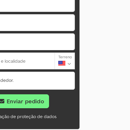
Terreno
 e localidade
ndedor.
Enviar pedido
ação de proteção de dados