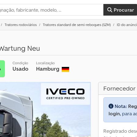
Procurar
Tratores rodoviários
Tratores standard de semi-reboques (SZM)
ID do anúnc
 Wartung Neu
Condição
Localização
Usado
Hamburg
o
Fornecedor
Nota:
Reg
login,
para ac
Registrado des