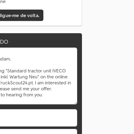
ine
 ligue-me de volta.
IDO