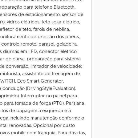
 preparação para telefone Bluetooth,
sensores de estacionamento, sensor de
, vidros elétricos, teto solar elétrico,
letor de teto, faróis de neblina,
 monitoramento de pressão dos pneus,
 controle remoto, parasol, geladeira,
s diurnas em LED, conector elétrico
liar de curva, preparação para sistema
 de conversão, limitador de velocidade:
 motorista, assistente de frenagem de
WITCH, Eco Smart Generator,
 condução (DrivingStyleEvaluation).
primido). Interruptor no painel para
o para tomada de força (PTO). Persiana
mentos de bagagem à esquerda e à
ntrega incluindo manutenção conforme o
ental renovadas. Opcional por custo
novos mobile com franquia. Para dúvidas,