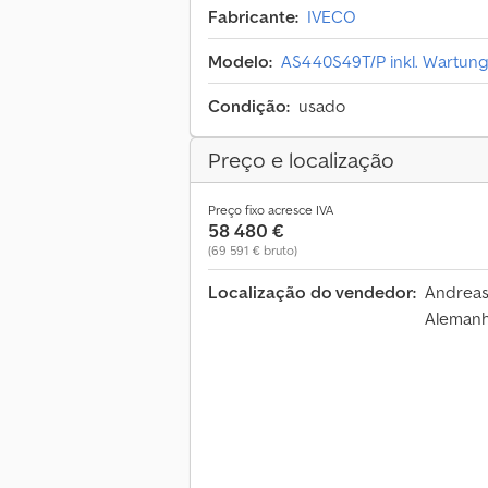
Fabricante:
IVECO
Modelo:
AS440S49T/P inkl. Wartun
Condição:
usado
Preço e localização
Preço fixo acresce IVA
58 480 €
(69 591 € bruto)
Localização do vendedor:
Andreas
Aleman