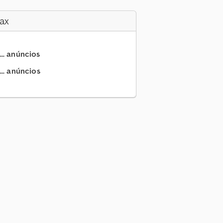
ax
... anúncios
.. anúncios