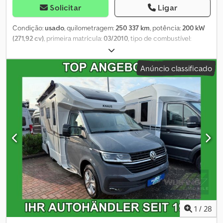
permanentemente!!! Pegasus Anhänger Schnee GmbH Am
Solicitar
Ligar
Sinnerhoop 17 58285 Gevelsberg Tel.: Fax:
Condição:
usado
, quilometragem:
250 337 km
, potência:
200 kW
(271,92 cv)
, primeira matrícula:
03/2010
, tipo de combustível:
diesel
, distância entre eixos:
2 880 mm
, combustível:
diesel
,
Emissões de CO₂:
294 g/km
, cor:
preto
, tipo de engrenagem:
Anúncio classificado
automático
, número de velocidades:
7
, classe de emissão:
Euro 4
,
número de lugares:
2
, comprimento total:
4 950 mm
, largura total:
2 000 mm
, altura total:
1 860 mm
, Ano de fabrico:
2010
,
Equipamento:
Bluetooth, acoplamento de reboque, airbag, ar
condicionado, assistente de arranque em subida, controlo de
velocidade de cruzeiro, direção assistida, espelho retrovisor
elétrico, faróis de nevoeiro, fecho centralizado, sistema de
navegação
, Informações gerais Número de portas: 4 Cabine:
simples Informações técnicas Número de cilindros: 8 Cilindrada
do motor: 3.628 cc Pesos Peso em vazio: 2.560 kg Carga útil: 640
kg Peso bruto total: 3.200 kg Interior Interior: preto, couro
Consumo Consumo médio de combustível: 11,1 l/100km Consumo
urbano: 14,5 l/100km Consumo extraurbano: 9,2 l/100km
Manutenção, histórico e estado Número de proprietários: 1
1
/
28
Número de chaves: 1 (1 controle remoto) Segurança do produto