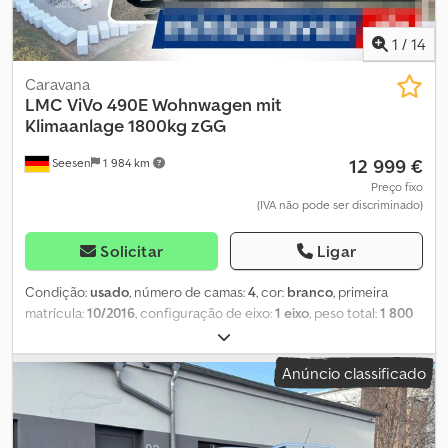
1
/
14
Caravana
LMC
ViVo 490E Wohnwagen mit
Klimaanlage 1800kg zGG
12 999 €
Seesen
1 984 km
Preço fixo
(IVA não pode ser discriminado)
Solicitar
Ligar
Condição:
usado
, número de camas:
4
, cor:
branco
, primeira
matrícula:
10/2016
, configuração de eixo:
1 eixo
, peso total:
1 800
kg
, Equipamento:
sofreu um acidente
, Caravana LMC ViVo 490E
muito elegante com ar condicionado SOMENTE ENQUANTO
Anúncio classificado
DURAR O ESTOQUE! SOMENTE NA NOSSA FILIAL EM SEESEN!
Primeiro registo: 10/2016 Peso bruto admissível: 1.800 kg Eixos: 1
Número de lugares para dormir: 4 Equipamento: - Cortinas no
interior - Muito bem conservada - Conjunto de assentos em U,