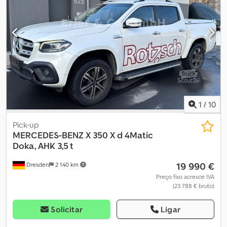
convertível em cama - 2 camas individuais, podem ser unidas -
Iluminação interior - Compartimentos de armazenamento -
Claraboias danificadas - Depósito de água/recipiente - Fogão a
gás e pia - Frigorífico - WC - Água quente - Ar condicionado -
Aquecimento TRUMA - Engate anti-oscilação - Aprovação para
100 km/h - Toldo - Mover Cedpfsthlugex Ad Reha - Suporte para
bicicletas *Para danos, ver fotos Todas as informações sem
garantia. Financiamento da caravana desejada disponível
conosco. Tributação de diferença conforme § 25a UStG, IVA não
dedutível.
1
/
10
Pick-up
MERCEDES-BENZ
X 350 X d 4Matic
Doka, AHK 3,5 t
19 990 €
Dresden
2 140 km
Preço fixo acresce IVA
(23 788 € bruto)
Solicitar
Ligar