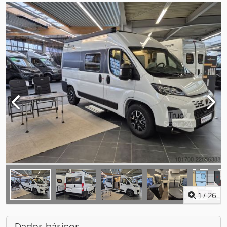
1
/
26
Dados básicos