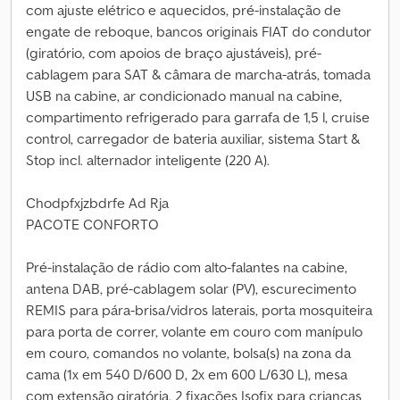
com ajuste elétrico e aquecidos, pré-instalação de
engate de reboque, bancos originais FIAT do condutor
(giratório, com apoios de braço ajustáveis), pré-
cablagem para SAT & câmara de marcha-atrás, tomada
USB na cabine, ar condicionado manual na cabine,
compartimento refrigerado para garrafa de 1,5 l, cruise
control, carregador de bateria auxiliar, sistema Start &
Stop incl. alternador inteligente (220 A).
Chodpfxjzbdrfe Ad Rja
PACOTE CONFORTO
Pré-instalação de rádio com alto-falantes na cabine,
antena DAB, pré-cablagem solar (PV), escurecimento
REMIS para pára-brisa/vidros laterais, porta mosquiteira
para porta de correr, volante em couro com manípulo
em couro, comandos no volante, bolsa(s) na zona da
cama (1x em 540 D/600 D, 2x em 600 L/630 L), mesa
com extensão giratória, 2 fixações Isofix para crianças