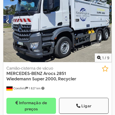
completo de manutenção
, = Opções e acessórios adicionais = -
Tomada de 12 volts - Vidros elétricos - Fecho centralizado com
controlo remoto - Faróis de nevoeiro - Rádio - Rádio com suporte
para MP3 = Mais informações = Informações gerais Número de
portas: 4 Ano do modelo: 2026 Informações técnicas Número de
cilindros: 5 Cilindrada do motor: 2.461 cc Transmissão: 5
velocidades, caixa manual Pesos Peso em vazio: 1.671 kg Carga útil:
1.009 kg Peso bruto: 2.680 kg Peso máximo de reboque: 1.820 kg
(700 kg sem travões) Interior Cor do interior: preto Estado
Número de chaves: 2 (1 controlo remoto) Segurança do produto
Codpfjy Tk U Eex Ad Rsha Fabricante: Dani Autobedrijven B.V.
1
/
9
Ootmarsumseweg 110 7665SE ALBERGEN, NL
Camião-cisterna de vácuo
MERCEDES-BENZ
Arocs 2851
Wiedemann Super 2000, Recycler
Coesfeld
1 827 km
Informação de
Ligar
preços