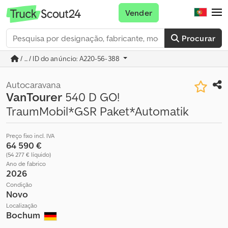
Vender
Procurar
/ ... / ID do anúncio: A220-56-388
Autocaravana
VanTourer
540 D GO!
TraumMobil*GSR Paket*Automatik
Preço fixo incl. IVA
64 590 €
(54 277 € líquido)
Ano de fabrico
2026
Condição
Novo
Localização
Bochum