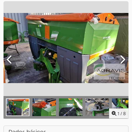
1
/
8
Dados básicos