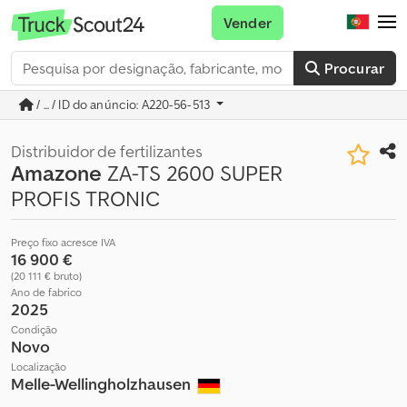
Vender
Procurar
/ ... / ID do anúncio: A220-56-513
Distribuidor de fertilizantes
Amazone
ZA-TS 2600 SUPER
PROFIS TRONIC
Preço fixo acresce IVA
16 900 €
(20 111 € bruto)
Ano de fabrico
2025
Condição
Novo
Localização
Melle-Wellingholzhausen