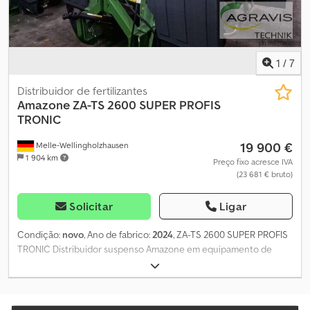
1
/
7
Distribuidor de fertilizantes
Amazone
ZA-TS 2600 SUPER PROFIS
TRONIC
19 900 €
Melle-Wellingholzhausen
1 904 km
Preço fixo acresce IVA
(23 681 € bruto)
Solicitar
Ligar
Condição:
novo
, Ano de fabrico:
2024
, ZA-TS 2600 SUPER PROFIS
TRONIC Distribuidor suspenso Amazone em equipamento de
série Sistema de pesagem Profis para ZA Super Componentes de
montagem para base ZA Sistema de distribuição ZA-TS Tronic
com sistema elétrico de introdução Placa de identificação
Adesivos de advertência (mundial) Eixo cardã 910 mm com