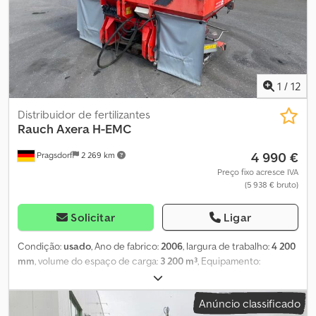
1
/
12
Distribuidor de fertilizantes
Rauch
Axera H-EMC
4 990 €
Pragsdorf
2 269 km
Preço fixo acresce IVA
(5 938 € bruto)
Solicitar
Ligar
Condição:
usado
, Ano de fabrico:
2006
, largura de trabalho:
4 200
mm
, volume do espaço de carga:
3 200 m³
, Equipamento:
iluminação
, Hidráulico, terminal de comando, lona, estrutura de
contentor_____Controle de fluxo direto, combinação de
Anúncio classificado
estruturas B1210+B910, discos de distribuição D4H VXR foram