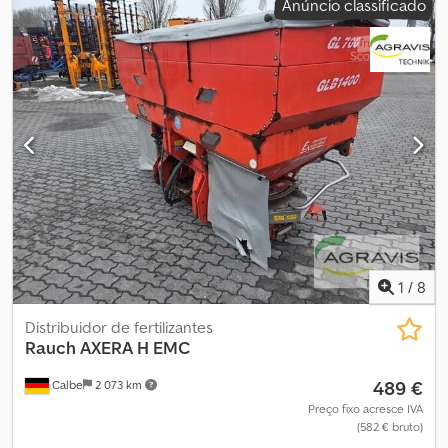
Anúncio classificado
1
/
8
Distribuidor de fertilizantes
Rauch
AXERA H EMC
489 €
Calbe
2 073 km
Preço fixo acresce IVA
(582 € bruto)