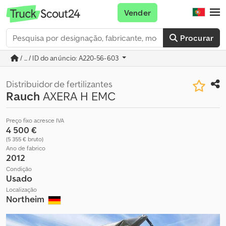
Vender
Procurar
/ ... / ID do anúncio: A220-56-603
Distribuidor de fertilizantes
Rauch
AXERA H EMC
Preço fixo acresce IVA
4 500 €
(5 355 € bruto)
Ano de fabrico
2012
Condição
Usado
Localização
Northeim