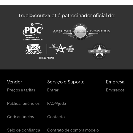
TruckScout24.pt é patrocinador oficial de:
Vender
Serviço e Suporte
Empresa
Preços e tarifas
Entrar
Empregos
Publicar anúncios
FAQ/Ajuda
Gerir anúncios
Contacto
Selo de confiança
Contrato de compra modelo