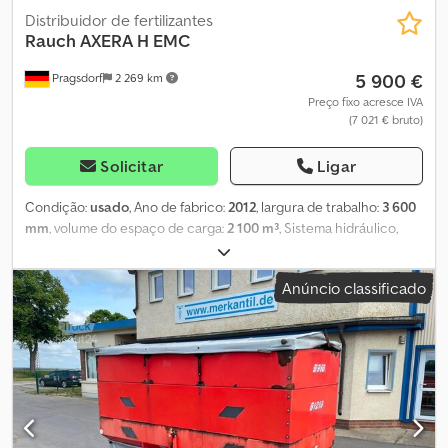
Distribuidor de fertilizantes
Rauch
AXERA H EMC
5 900 €
Pragsdorf
2 269 km
Preço fixo acresce IVA
(7 021 € bruto)
Solicitar
Ligar
Condição:
usado
, Ano de fabrico:
2012
, largura de trabalho:
3 600
mm
, volume do espaço de carga:
2 100 m³
, Sistema hidráulico,
terminal de comando, lâmina, rolo de distribuição, defletor de
borda, extensão do depósito, acionamento hidráulico das válvulas.
Anúncio classificado
Montagem traseira, capacidade de 2100 litros, defletor de borda,
iluminação, roletes de apoio, local de armazenamento: cliente.
Codpfx Agoznqvvjtsha