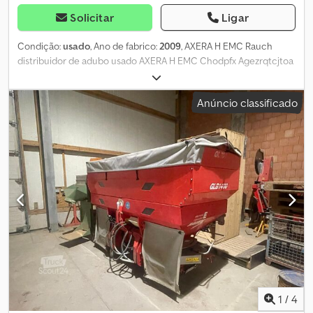
Solicitar
Ligar
Condição:
usado
, Ano de fabrico:
2009
, AXERA H EMC Rauch
distribuidor de adubo usado AXERA H EMC Chodpfx Agezrqtcjtoa
acionamento hidráulico Isobus sem visor separado lona de
cobertura
Anúncio classificado
1
/
4