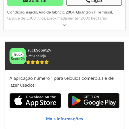
Solicitar
Ligar
Condição:
usado
, Ano de fabrico:
2004
, Quantron P Terminal,
tanque de 3.000 litros, aproximadamente 12.000 hectares
espalhados, lona de cobertura, largura de trabalho de 27m, para-
lamas, acionamento hidráulico, iluminação. Codpfetgqfdsx Agtjha
TruckScout24
Grátis na loja
A aplicação número 1 para veículos comerciais e de
lazer usados!
Mais informações