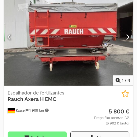
renovados, Localização: 17094 Pragsdorf Chjdpfezdh Iijx Agtsa
1
/
9
Espalhador de fertilizantes
Rauch
Axera H EMC
5 800 €
Kassel
1 909 km
Preço fixo acresce IVA
(6 902 € bruto)