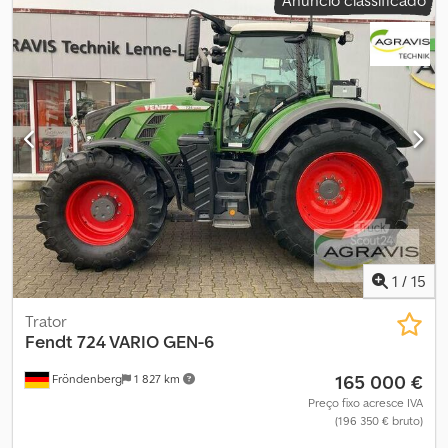
1
/
15
Trator
Fendt
724 VARIO GEN-6
165 000 €
Fröndenberg
1 827 km
Preço fixo acresce IVA
(196 350 € bruto)