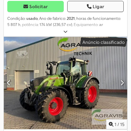
Solicitar
Ligar
Condição:
usado
, Ano de fabrico:
2021
, horas de funcionamento:
5 807 h
, potência:
174 kW (236,57 cv)
, Equipamento:
ar
condicionado
, 724 VARIO GEN-6 0010 Equipamento padrão 0020
T765 FENDT 724 VARIO GEN6 BASE 0030 V015 VERSÃO PADRÃO
Anúncio classificado
0040 L041 PACOTE PROFI+ (CONFIGURAÇÃO 2) 0050 M038 PRÉ-
FILTRO DE COMBUSTÍVEL COM AQUECIMENTO 0060 M122 NÍVEL
DE EMISSÕES V 0070 G007 EIXO TRASEIRO PLANETÁRIO 0080
G034 VERSÃO 50 KM/H Dcjdpfjzq Tgvsx Anyek 0090 G085 PINO DE
ENGATE 1 3/8, 6 PEÇAS 0100 K013 CONTROLO ELETRÓNICO DE
IMPLEMENTO (EHR) 0110 K028 SISTEMA DE TRÊS PONTOS, CAT.
2/3, SEM BRAÇO SUPERIOR 0120 K040 BRAÇO SUPERIOR, HIDR.,
CAT. 3/2, 90 0130 K129 POSIÇÃO/DESCARGA 0140 K155 TOMADA
DE FORÇA FRONTAL, 1000 RPM 0150 K210 BUCHA DE ENGATE,
CAT. 3/2, 1 PAR, PARA BRAÇO SUPERIOR 0160 K220 BUCHA DE
ENGATE, CAT. 2, PARA BRAÇO INFERIOR 0170 K221 BUCHA DE
ENGATE, CAT. 3/2, PARA BRAÇO INFERIOR 0180 H020 VÁLVULAS Z,
DW, 1/1-1/3, TRASEIRA, DUDK 0190 H087 VÁLVULA AUXILIAR, DW, 1/4,
TRASEIRA, DUDK 0200 H145 VÁLVULA Z, DW, 2/1, FRONTAL/7ª
1
/
15
POSIÇÃO 0210 H163 RETORNO, TRASEIRA, SEM PRESSÃO 0220