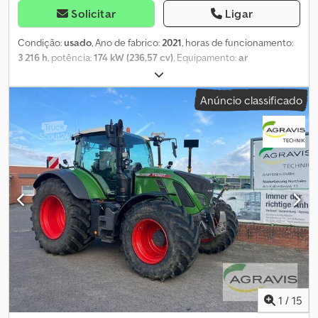
Solicitar
Ligar
Condição:
usado
, Ano de fabrico:
2021
, horas de funcionamento:
3 216 h
, potência:
174 kW (236,57 cv)
, Equipamento:
ar
condicionado, cabina, tomada de força dianteira
, 724 VARIO
GEN-6 (0010) Trator Fendt (0020) T765 Fendt 724 Vario Gen6,
Anúncio classificado
modelo base (0030) L041 Configuração Profi+ Setting2 (0040)
M038 Pré-filtro de combustível com aquecimento (0050) K040
Terceiro ponto de fixação superior, sistema hidráulico, categoria
3/2/90 (0060) K126 Elevador dianteiro, categoria 2, com sistema
de controle de carga (0070) H181 Bomba hidráulica, 193 l/min
(0080) H020 Válvulas adicionais de duplo efeito 1/1-1/3, traseira,
DUDK (0090) H201 Atuação externa da válvula hidráulica (0100)
H200 Power-Beyond (0110) H165 Retorno dianteiro (0120) H163
Retorno traseiro, sem pressão (0130) H145 Válvula adicional de
duplo efeito 2/1, dianteira (0140) H087 Válvula adicional de duplo
efeito 1/4, traseira, DUDK (0150) C072 Ar condicionado automático
(0160) C219 Luz traseira / pisca-pisca LED (0170) C184 Suspensão
da cabine, pneumática, para maior conforto (0180) C092 Assento
Super Conforto Evolution, dinâmico / DL (0190) C151 Espelhos
1
/
15
retrovisores + espelho de grande angular, elétricos Dcsdpfx