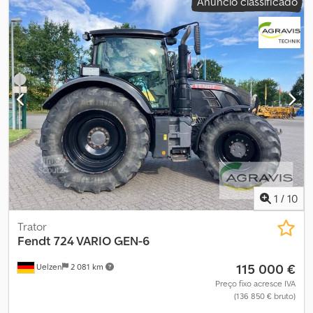
Anúncio classificado
1
/
10
Trator
Fendt
724 VARIO GEN-6
115 000 €
Uelzen
2 081 km
Preço fixo acresce IVA
(136 850 € bruto)