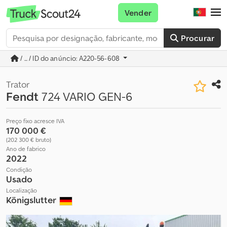
Vender
Procurar
/ ... / ID do anúncio: A220-56-608
Trator
Fendt
724 VARIO GEN-6
Preço fixo acresce IVA
170 000 €
(202 300 € bruto)
Ano de fabrico
2022
Condição
Usado
Localização
Königslutter