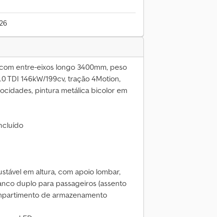
026
 com entre-eixos longo 3400mm, peso
.0 TDI 146kW/199cv, tração 4Motion,
ocidades, pintura metálica bicolor em
ncluído
stável em altura, com apoio lombar,
nco duplo para passageiros (assento
mpartimento de armazenamento