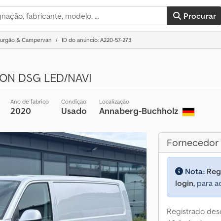
Procurar
furgão & Campervan
ID do anúncio: A220-57-273
TION DSG LED/NAVI
Ano de fabrico
Condição
Localização
2020
Usado
Annaberg-Buchholz
Fornecedor
Nota:
Reg
login,
para ac
Registrado des