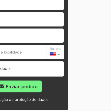
Terreno
 e localidade
ndedor.
Enviar pedido
ação de proteção de dados