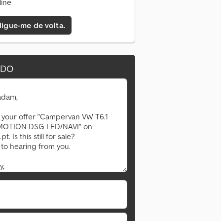
line
 ligue-me de volta.
IDO