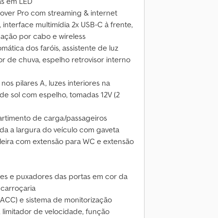
ras em LED
over Pro com streaming & internet
 interface multimídia 2x USB-C à frente,
ação por cabo e wireless
ática dos faróis, assistente de luz
 de chuva, espelho retrovisor interno
os pilares A, luzes interiores na
as de sol com espelho, tomadas 12V (2
artimento de carga/passageiros
da a largura do veículo com gaveta
leira com extensão para WC e extensão
ores e puxadores das portas em cor da
carroçaria
 (ACC) e sistema de monitorização
), limitador de velocidade, função