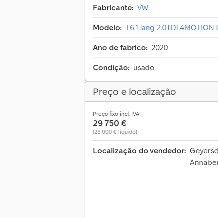
Fabricante:
VW
Modelo:
T6.1 lang 2.0TDI 4MOTION
Ano de fabrico:
2020
Condição:
usado
Preço e localização
Preço fixo incl. IVA
29 750 €
(25 000 € líquido)
Localização do vendedor:
Geyersd
Annaber