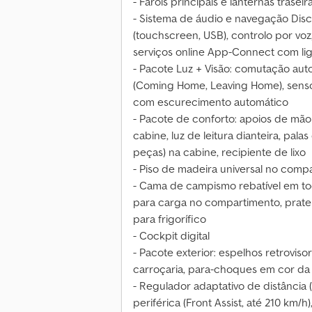
- Faróis principais e lanternas trasei
- Sistema de áudio e navegação Disc
(touchscreen, USB), controlo por voz,
serviços online App-Connect com lig
- Pacote Luz + Visão: comutação autom
(Coming Home, Leaving Home), sensor
com escurecimento automático
- Pacote de conforto: apoios de mão n
cabine, luz de leitura dianteira, pal
peças) na cabine, recipiente de lixo
- Piso de madeira universal no comp
- Cama de campismo rebatível em to
para carga no compartimento, prate
para frigorífico
- Cockpit digital
- Pacote exterior: espelhos retrovis
carroçaria, para-choques em cor da 
- Regulador adaptativo de distância
periférica (Front Assist, até 210 km/h