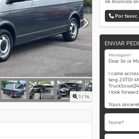
46 Anúncios on
Por favor,
ENVIAR PED
Mensagem*
1
/
14
Nome*