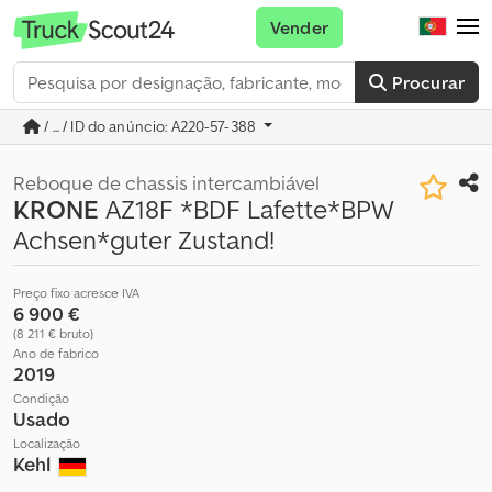
Vender
Procurar
/ ... / ID do anúncio: A220-57-388
Reboque de chassis intercambiável
KRONE
AZ18F *BDF Lafette*BPW
Achsen*guter Zustand!
Preço fixo acresce IVA
6 900 €
(8 211 € bruto)
Ano de fabrico
2019
Condição
Usado
Localização
Kehl