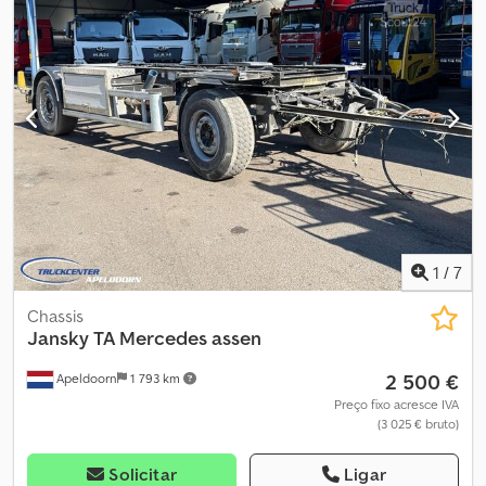
1
/
7
Chassis
Jansky
TA Mercedes assen
2 500 €
Apeldoorn
1 793 km
Preço fixo acresce IVA
(3 025 € bruto)
Solicitar
Ligar