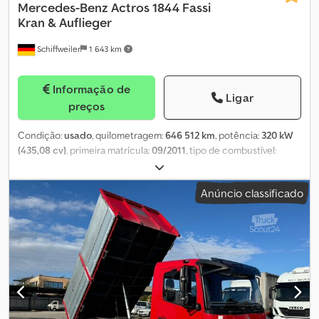
Mercedes-Benz
Actros 1844 Fassi
Kran & Auflieger
Schiffweiler
1 643 km
Informação de
Ligar
preços
Condição:
usado
, quilometragem:
646 512 km
, potência:
320 kW
(435,08 cv)
, primeira matrícula:
09/2011
, tipo de combustível:
diesel
, peso em vazio:
9 940 kg
, peso máximo de carga:
8 060 kg
,
peso total:
18 000 kg
, tamanho do pneu:
315/80R22,5
,
Anúncio classificado
configuração de eixo:
4x2
, distância entre eixos:
3 800 mm
, cor:
azul
, cabina do condutor:
cabina-cama
, tipo de engrenagem:
automático
, classe de emissão:
Euro 5
, suspensão:
aço-ar
,
comprimento total:
6 400 mm
, número de lugares:
2
,
Equipamento:
ABS, ar condicionado, grua, hidráulica
, Cavalo
mecânico com guindaste de carga em ótimo estado técnico e
visual. Leasing com opção de compra sem entrada: €1.499/mês
por 72 meses com parcela final para conjunto completo.
Guindaste posicionado atrás da cabine, também disponível com