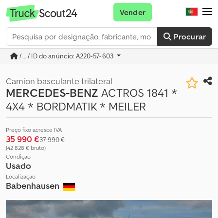
Vender
Procurar
/ ... / ID do anúncio: A220-57-603
Camion basculante trilateral
MERCEDES-BENZ
ACTROS 1841 *
4X4 * BORDMATIK * MEILER
Preço fixo acresce IVA
35 990 €
37 990 €
(42 828 € bruto)
Condição
Usado
Localização
Babenhausen