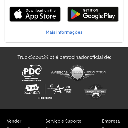
VEÍCULOS, SOCORRO RODOVIÁRIO, Vêneto, à venda, veículos
comerciais e industriais à venda. GUINCHO / PRANCHA /
CARROCERIA BAIXA / TRANSPORTE DE MÁQUINAS
Mais informações
TruckScout24.pt é patrocinador oficial de:
Vender
Serviço e Suporte
Empresa