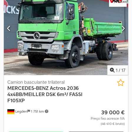
07/2013 Cilindrada do motor: 4249 cc Potência: 180 cv Dksdpsxxl R
Asfx Am Ajr Transmissão manual Carroçaria basculante trilateral
Peso bruto: 8.800 kg Capacidade de carga útil: 3.340 kg
Comprimento total do camião: 6.550 mm Comprimento da caixa:
4.700 mm Distância entre eixos: 3.300 mm Suspensão de molas
parabólicas mecânicas Bloqueio do diferencial ABS Ar
condicionado Euro 5 Para-sol Espelhos e vidros elétricos Rádio
260.000 km.
1
/
17
Camion basculante trilateral
MERCEDES-BENZ
Actros 2036
4x4BB/MEILLER DSK 6m³/ FASSI
F105XP
39 000 €
Legden
1 751 km
Preço fixo acresce IVA
(46 410 € bruto)