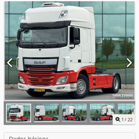
1
/
22
Dados básicos