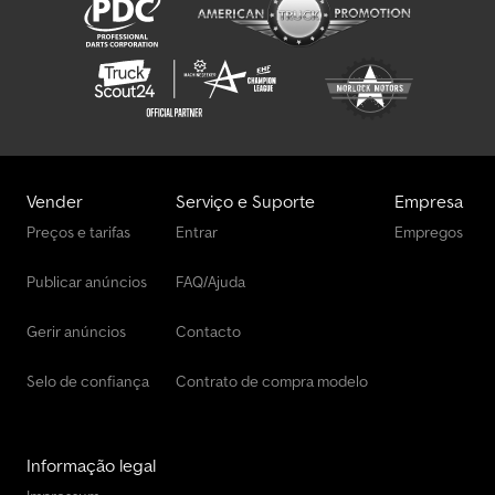
montante deve ser transferido para a nossa conta bancária
indicada abaixo. Sempre verifique os dados de pagamento em
nosso site. Caso tenha recebido outra informação, por favor,
entre em contato conosco. Em caso de dúvidas, ligue para que
possamos verificar a fatura e/ou pagamento. Dados bancários:
Rabobank Laan van Limburg 2 4701BP Roosendaal IBAN: NL 89
RABO EORI/IVA/IMPOSTO: NL857401B(01) BIC/SWIFT: RABONL2U
Vender
Serviço e Suporte
Empresa
Preços e tarifas
Entrar
Empregos
Publicar anúncios
FAQ/Ajuda
Gerir anúncios
Contacto
Selo de confiança
Contrato de compra modelo
Informação legal