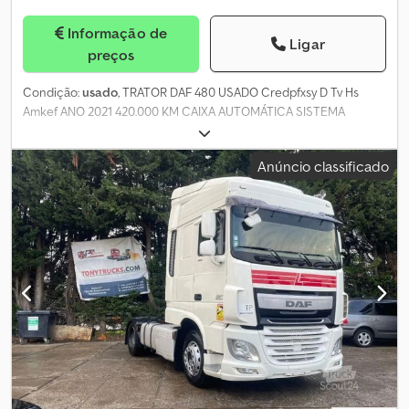
Informação de
Ligar
preços
Condição:
usado
, TRATOR DAF 480 USADO Credpfxsy D Tv Hs
Amkef ANO 2021 420.000 KM CAIXA AUTOMÁTICA SISTEMA
HIDRÁULICO
Anúncio classificado