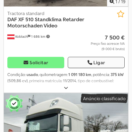
1
/
19
Tractora standard
DAF
XF 510 Standklima Retarder
Motorschaden Video
7 500 €
Koblach
1 686 km
Preço fixo acresce IVA
(9 000 € bruto)
Solicitar
Ligar
Condição:
usado
, quilometragem:
1 091 180 km
, potência:
375 kW
(509,86 cv)
, primeira matrícula:
11/2014
, tipo de combustível:
diesel
, peso total:
18 000 kg
, configuração de eixo:
2 eixos
,
travões:
retardador
, cor:
branco
, tipo de engrenagem:
Anúncio classificado
automático
, classe de emissão:
Euro 6
, Ano de fabrico:
2014
,
Equipamento:
ABS, aquecedor estacionário, ar condicionado,
programa eletrónico de estabilidade (ESP)
, * Daf XF 510 *
Retardador * Ar condicionado para utilização em parado *
Inspeção técnica recente (TÜV) efetuada na DAF Cjdox Nz Izepfx
Amkerf * Ano de fabrico: 2014 * Quilómetros: 1.091.188 * VÍDEO: