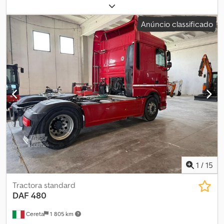
diesel
, peso em vazio:
8 462 kg
, peso total:
18 000 kg
, tamanho do
pneu:
385/55 R22,5
, configuração de eixo:
2 eixos
, travões:
Anúncio classificado
retardador
, cabina do condutor:
cabina-cama
, tipo de
engrenagem:
automático
, classe de emissão:
Euro 6
, suspensão:
aço-ar
, número de camas:
2
, tamanho do pneu traseiro:
315/70 R
22,5
, número de lugares:
2
, Equipamento:
ABS, airbag,
aquecedor estacionário, ar condicionado, bloqueio do
diferencial, computador de bordo, controlo de velocidade de
cruzeiro, fecho centralizado, registo de camião, spoiler, travão
de ar comprimido
, | DAF XF 106.460 | Super Space Cab, EURO6 |
Automático, retardador, vidros elétricos | Geladeira, ar-
condicionado | Volante multifuncional, piloto automático |
Aquecimento estacionário, rádio/CD | Tacógrafo digital, bloqueio
do diferencial | 2 tanques | Sujeito a erros, equívocos de digitação
e venda prévia. Crodpfx Aovvwcvomkof
1
/
15
Tractora standard
DAF
480
Cereta
1 805 km