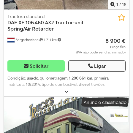
1
/
16
Tractora standard
DAF
XF 106.460 4X2 Tractor-unit
Spring/Air Retarder
8 900 €
Bergschenhoek
1 711 km
Preço fixo
(IVA não pode ser discriminado)
Solicitar
Ligar
Condição:
usado
, quilometragem:
1 200 661 km
, primeira
matrícula:
10/2014
, tipo de combustível:
diesel
, travões:
retardador
, tipo de engrenagem:
automático
, classe de emissão:
Euro 6
, Ano de fabrico:
2014
, Informações em alemão: DAF 106.460
Anúncio classificado
4X2 – Camião trator com suspensão de molas/pneumática,
retardador, norma EURO6 Tipo: camião trator Ano: 2014
Quilometragem: 1.200.661 km N.º de identificação fiscal (NIF):
veículo sujeito a IVA, o preço indicado é um preço líquido.
Especificações: Motor de 6 cilindros em linha com