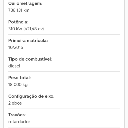
Quilometragem:
736 131 km
Potência:
310 kW (421,48 cv)
Primeira matrícula:
10/2015
Tipo de combustível:
diesel
Peso total:
18 000 kg
Configuração de eixo:
2 eixos
Travões:
retardador