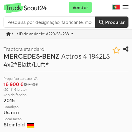
Vender
Procurar
/ ... / ID do anúncio: A220-58-238
Tractora standard
MERCEDES-BENZ
Actros 4 1842LS
4x2*Blatt/Luft*
Preço fixo acresce IVA
16 900 €
18 500 €
(20 111 € bruto)
Ano de fabrico
2015
Condição
Usado
Localização
Steinfeld