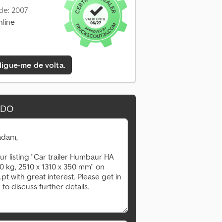
de: 2007
nline
 ligue-me de volta.
IDO