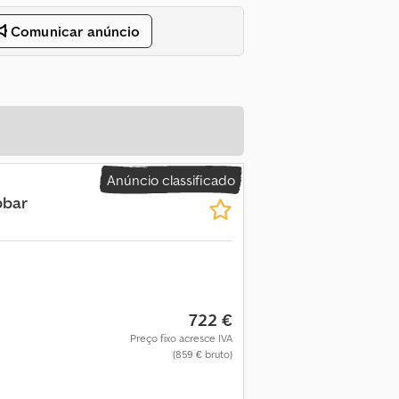
Comunicar anúncio
Anúncio classificado
pbar
722 €
Preço fixo acresce IVA
(859 € bruto)