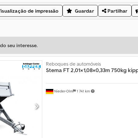
isualização de impressão
Guardar
Partilhar
o seu interesse.
Reboques de automóveis
Stema
FT 2,01×1,08×0,33m 750kg kip
Nieder-Olm
1 741 km