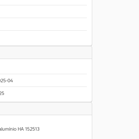
025-04
25
alumínio HA 152513