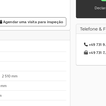
Declar
Agendar uma visita para inspeção
Telefone & F
+49 731 9.
+49 731 7.
2 510 mm
0 mm
m