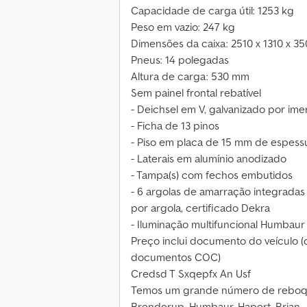
Capacidade de carga útil: 1253 kg
Peso em vazio: 247 kg
Dimensões da caixa: 2510 x 1310 x 3
Pneus: 14 polegadas
Altura de carga: 530 mm
Sem painel frontal rebatível
- Deichsel em V, galvanizado por im
- Ficha de 13 pinos
- Piso em placa de 15 mm de espess
- Laterais em alumínio anodizado
- Tampa(s) com fechos embutidos
- 6 argolas de amarração integradas 
por argola, certificado Dekra
- Iluminação multifuncional Humbaur
Preço inclui documento do veículo (c
documentos COC)
Credsd T Sxqepfx An Usf
Temos um grande número de reboqu
Brenderup, Humbaur, Hapert, Brian J