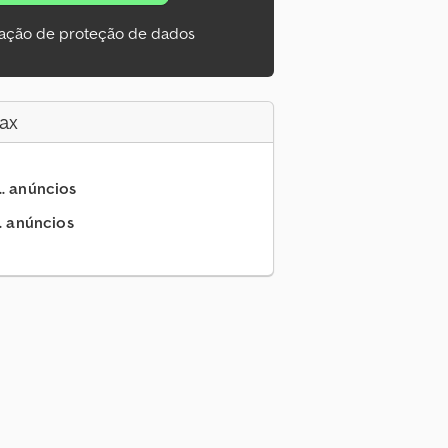
ação de proteção de dados
ax
.. anúncios
.. anúncios