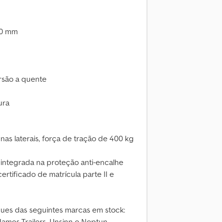
50 mm
ersão a quente
ura
nas laterais, força de tração de 400 kg
 integrada na proteção anti-encalhe
ertificado de matrícula parte II e
es das seguintes marcas em stock:
ames Trailers, Unsinn e Neptun