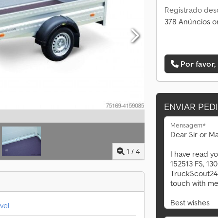
Registrado des
378 Anúncios o
Por favor,
ENVIAR PED
Mensagem*
1
/
4
vel