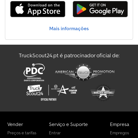
- Tampa traseira com fechos de tensão - 4 anéis de amarração
nas laterais internas - Botões de fixação pré-montados para
fixação da lona nas laterais Preço inclui o certificado de registo
do veículo (parte II e documentos COC) Temos um grande
Mais informações
número de reboques dos seguintes fabricantes em stock:
Brenderup, Humbaur, Hapert, Brian James Trailers, Unsinn e
Neptun Mediante solicitação, podemos fornecer uma matrícula
de transferência gratuita. Reparamos reboques de todos os
TruckScout24.pt é patrocinador oficial de:
fabricantes. Outros acessórios disponíveis mediante solicitação.
Reservamo-nos o direito de efetuar alterações técnicas,
alterações de preço e corrigir erros. Não nos responsabilizamos
por erros ou omissões. Eixo com suspensão de borracha,
suspensão individual das rodas, lona, laterais em chapa de aço
galvanizada a fogo, sem travões, inclui garantia, barra de tração
em V galvanizada a fogo, conector de 7 pinos, chapa de base com
9 mm de espessura, tampa traseira com fechos de tensão, 4 anéis
de amarração nas laterais internas, botões de fixação pré-
montados para fixação da lona nas laterais.
Vender
Serviço e Suporte
Empresa
Preços e tarifas
Entrar
Empregos