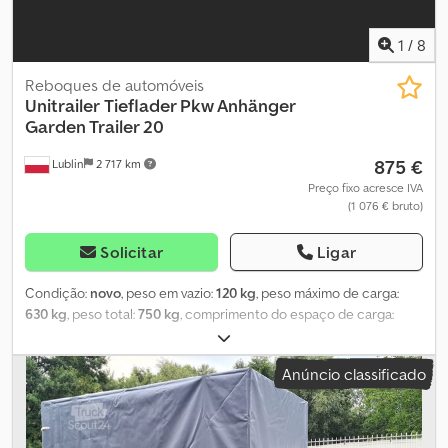
1
/
8
Reboques de automóveis
Unitrailer
Tieflader Pkw Anhänger
Garden Trailer 20
875 €
Lublin
2 717 km
Preço fixo acresce IVA
(1 076 € bruto)
Solicitar
Ligar
Condição:
novo
, peso em vazio:
120 kg
, peso máximo de carga:
630 kg
, peso total:
750 kg
, comprimento do espaço de carga:
2 006 mm
, largura do espaço de carga:
1 063 mm
, tamanho do
pneu:
155/70 r13
, Ano de fabrico:
2024
, ENVIO DISPONÍVEL PARA
Anúncio classificado
ALEMANHA, ÁUSTRIA, FRANÇA, ROMÊNIA, ITÁLIA, IRLANDA,
BÉLGICA, REPÚBLICA TCHECA, DINAMARCA E PAÍSES BAIXOS.
UT004179 Reboque basculante não freado Garden Trailer 200
KIPP com bordas adicionais, roda de apoio, lona alta e armação