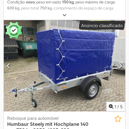
Condição:
novo
, peso em vazio:
150 kg
, peso máximo de carga:
600 kg
, peso total:
750 kg
, comprimento do espaço de carga:
2 010 mm
, largura do espaço de carga:
1 080 mm
, altura do
espaço de carga:
1 500 mm
, Modelo: STEMA OPTI 750 Tipo:
Anúncio classificado
Reboque de plataforma baixa Peso bruto: 750 kg Carga útil: 600
kg Dimensões internas (C x L x A): 201 x 108 x 33 cm Dimensões
externas (C x L x A): 292 x 149 x 205 cm Chsdpfowwm Iiex Aitja
Pneus: 13'' Apto para homologação até 100 km/h
1
/
5
Reboque para automóvel
Humbaur
Steely mit Hochplane 140