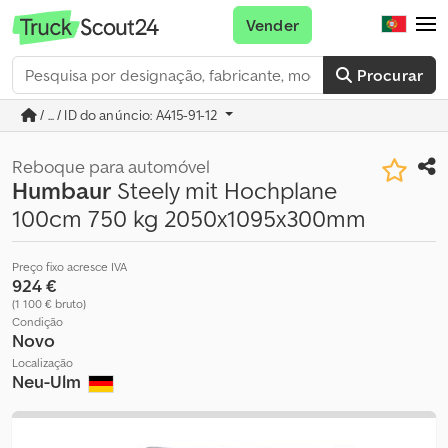
Vender
Procurar
/ ... / ID do anúncio: A415-91-12
Reboque para automóvel
Humbaur
Steely mit Hochplane
100cm 750 kg 2050x1095x300mm
Preço fixo acresce IVA
924 €
(1 100 € bruto)
Condição
Novo
Localização
Neu-Ulm