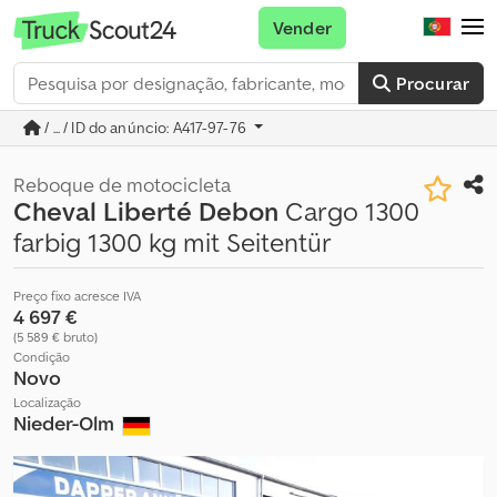
Vender
Procurar
/ ... / ID do anúncio: A417-97-76
Reboque de motocicleta
Cheval Liberté Debon
Cargo 1300
farbig 1300 kg mit Seitentür
Preço fixo acresce IVA
4 697 €
(5 589 € bruto)
Condição
Novo
Localização
Nieder-Olm