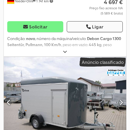
4 697 €
Nieder-Olm
1 741 km
Preço fixo acresce IVA
(5 589 € bruto)
Solicitar
Ligar
Condição:
novo
, número da máquina/veículo:
Debon Cargo 1300
Seitentür, Pullmann, 100 Km/h
, peso em vazio:
445 kg
, peso
máximo de carga:
855 kg
, peso total:
1 300 kg
, configuração de
eixo:
1 eixo
, carga admissível no eixo (eixo 1):
1 300 kg
,
Anúncio classificado
comprimento do espaço de carga:
3 000 mm
, largura do espaço
de carga:
1 520 mm
, altura do espaço de carga:
1 650 mm
,
Acessórios instalados - Cor do poliéster à escolha: preto, cinza,
azul, violeta e branco - Branco também disponível, porém a um
preço mais acessível - Porta lateral Estrutura - Estrutura de
poliéster reforçada - Cor do poliéster à escolha: preto, cinza, azul,
verde e branco - Traseira pode ser aberta como rampa ou porta -
Porta lateral com dupla fechadura - Frente de poliéster
arredondada Rampa de acesso - Rampa de alumínio com
superfície antiderrapante - Possibilidade de travamento com
cadeado - Ângulo de carga otimizado pela rebaixamento do
chassi - Amortecedores a gás para auxílio de subida e descida