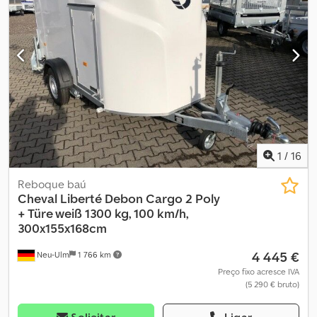
1
/
16
Reboque baú
Cheval Liberté
Debon Cargo 2 Poly
+ Türe weiß 1300 kg, 100 km/h,
300x155x168cm
4 445 €
Neu-Ulm
1 766 km
Preço fixo acresce IVA
(5 290 € bruto)
Solicitar
Ligar