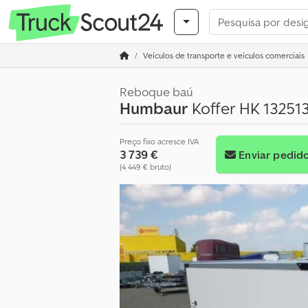
Veículos de transporte e veículos comerciais
Reboque baú
Humbaur
Koffer HK 132513
Preço fixo acresce IVA
3 739 €
Enviar pedid
(4 449 € bruto)