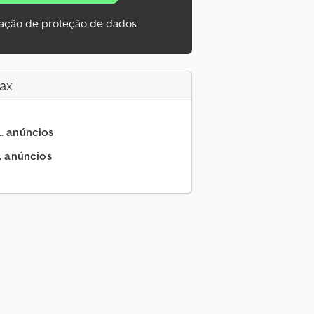
ação de proteção de dados
ax
.. anúncios
.. anúncios