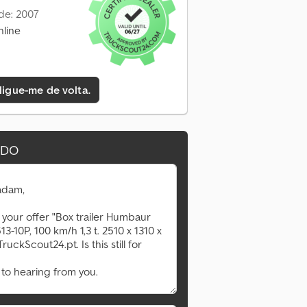
de: 2007
nline
 ligue-me de volta.
IDO