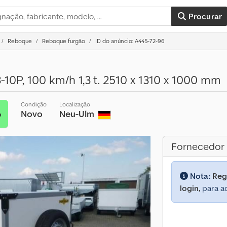
Procurar
Reboque
Reboque furgão
ID do anúncio: A445-72-96
-10P, 100 km/h 1,3 t. 2510 x 1310 x 1000 mm
Condição
Localização
Novo
Neu-Ulm
o
Fornecedor
Nota:
Reg
login,
para ac