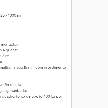
1320 x 1000 mm
o, montados
ão a quente
a à ré
ura
a multilaminada 15 mm com revestimento
varão rotativo
iças galvanizadas
do quadro, força de tração 400 kg por