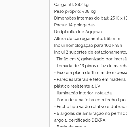
Carga útil: 892 kg
Peso próprio: 408 kg
Dimensões internas do baú: 2510 x 
Pneus: 14 polegadas
Dsdpfxofka Iue Aqqewa
Altura de carregamento: 565 mm
Inclui homologação para 100 km/h
Inclui 2 suportes de estacionament
- Timão em V, galvanizado por imers
- Tomada de 13 pinos e luz de march
- Piso em placa de 15 mm de espess
- Paredes laterais e teto em madeir
plástico resistente a UV
- Iluminação interior instalada
- Porta de uma folha com fecho tipo 
- Fecho tipo varão rotativo e dobrad
- 6 argolas de amarração no perfil 
argola, certificado DEKRA
- Roda de apoio