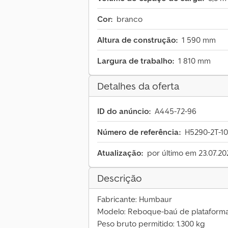
Cor:
branco
Altura de construção:
1 590 mm
Largura de trabalho:
1 810 mm
Detalhes da oferta
ID do anúncio:
A445-72-96
Número de referência:
H5290-2T-1
Atualização:
por último em 23.07.20
Descrição
Fabricante: Humbaur
Modelo: Reboque-baú de plataforma 
Peso bruto permitido: 1.300 kg