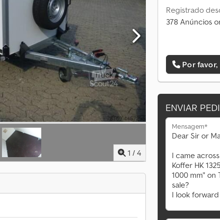
Registrado des
378 Anúncios o
Por favor,
ENVIAR PED
Mensagem*
1
/
4