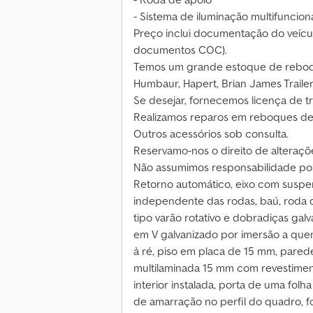
- Sistema de iluminação multifuncion
Preço inclui documentação do veículo
documentos COC).
Temos um grande estoque de reboq
Humbaur, Hapert, Brian James Trailer
Se desejar, fornecemos licença de tr
Realizamos reparos em reboques de
Outros acessórios sob consulta.
Reservamo-nos o direito de alteraçõe
Não assumimos responsabilidade por
Retorno automático, eixo com susp
independente das rodas, baú, roda d
tipo varão rotativo e dobradiças galv
em V galvanizado por imersão a quen
à ré, piso em placa de 15 mm, parede
multilaminada 15 mm com revestimento
interior instalada, porta de uma folh
de amarração no perfil do quadro, f