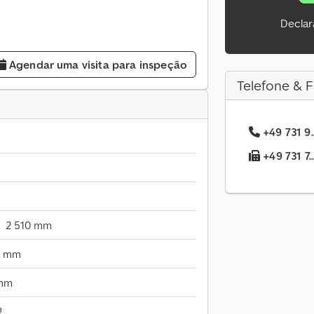
Declar
Agendar uma visita para inspeção
Telefone & F
+49 731 9.
+49 731 7.
2 510 mm
0 mm
 mm
³