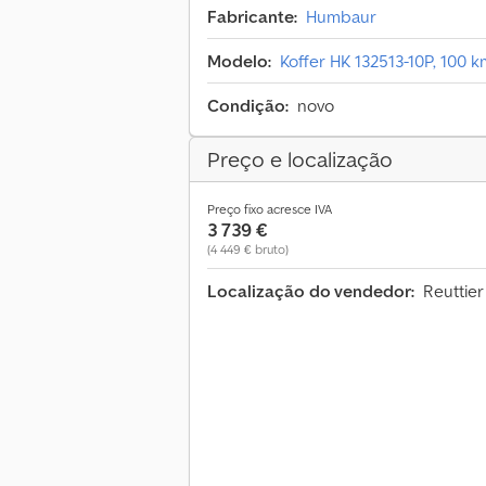
Fabricante:
Humbaur
Modelo:
Koffer HK 132513-10P, 100 k
Condição:
novo
Preço e localização
Preço fixo acresce IVA
3 739 €
(4 449 € bruto)
Localização do vendedor:
Reuttier